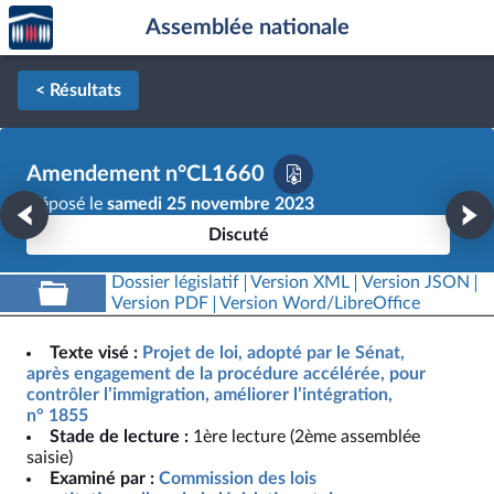
Accèder
Aller au contenu
Aller en bas de la page
Assemblée nationale
à la
page
d'accueil
< Résultats
Amendement n°CL1660
Déposé le
samedi 25 novembre 2023
Discuté
Dossier législatif
Version XML
Version JSON
Version PDF
Version Word/LibreOffice
Texte visé :
Projet de loi, adopté par le Sénat,
après engagement de la procédure accélérée, pour
contrôler l’immigration, améliorer l’intégration,
n° 1855
Stade de lecture :
1ère lecture (2ème assemblée
saisie)
Examiné par :
Commission des lois