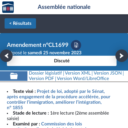
Accèder
Aller au contenu
Aller en bas de la page
Assemblée nationale
à la
page
d'accueil
< Résultats
Amendement n°CL1699
Déposé le
samedi 25 novembre 2023
Discuté
Dossier législatif
Version XML
Version JSON
Version PDF
Version Word/LibreOffice
Texte visé :
Projet de loi, adopté par le Sénat,
après engagement de la procédure accélérée, pour
contrôler l’immigration, améliorer l’intégration,
n° 1855
Stade de lecture :
1ère lecture (2ème assemblée
saisie)
Examiné par :
Commission des lois