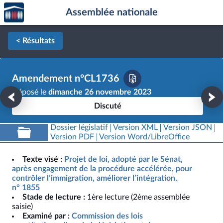
Accèder
Aller au contenu
Aller en bas de la page
Assemblée nationale
à la
page
d'accueil
< Résultats
Amendement n°CL1736
Déposé le
dimanche 26 novembre 2023
Discuté
Dossier législatif
Version XML
Version JSON
Version PDF
Version Word/LibreOffice
Texte visé :
Projet de loi, adopté par le Sénat,
après engagement de la procédure accélérée, pour
contrôler l’immigration, améliorer l’intégration,
n° 1855
Stade de lecture :
1ère lecture (2ème assemblée
saisie)
Examiné par :
Commission des lois