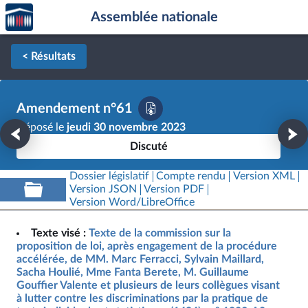
Accèder
Aller au contenu
Aller en bas de la page
Assemblée nationale
à la
page
d'accueil
< Résultats
Amendement n°61
Déposé le
jeudi 30 novembre 2023
Discuté
Dossier législatif
Compte rendu
Version XML
Version JSON
Version PDF
Version Word/LibreOffice
Texte visé :
Texte de la commission sur la
proposition de loi, après engagement de la procédure
accélérée, de MM. Marc Ferracci, Sylvain Maillard,
Sacha Houlié, Mme Fanta Berete, M. Guillaume
Gouffier Valente et plusieurs de leurs collègues visant
à lutter contre les discriminations par la pratique de