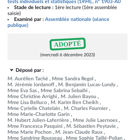
tests individuels et statistiques (1494)., n° 1903-A0
Stade de lecture :
1ère lecture (1ère assemblée
saisie)
Examiné par :
Assemblée nationale (séance
publique)
ADOPTÉ
(mercredi 6 décembre 2023)
Déposé par :
M. Aurélien Taché
Mme Sandra Regol
M. Jérémie Iordanoff
M. Benjamin Lucas-Lundy
Mme Eva Sas
Mme Sabrina Sebaihi
Mme Christine Arrighi
M. Julien Bayou
Mme Lisa Belluco
M. Karim Ben Cheikh
Mme Cyrielle Chatelain
M. Charles Fournier
Mme Marie-Charlotte Garin
M. Hubert Julien-Laferrière
Mme Julie Laernoes
Mme Francesca Pasquini
M. Sébastien Peytavie
Mme Marie Pochon
M. Jean-Claude Raux
Mme Sandrine Rousseau
Mme Sophie Taillé-Polian