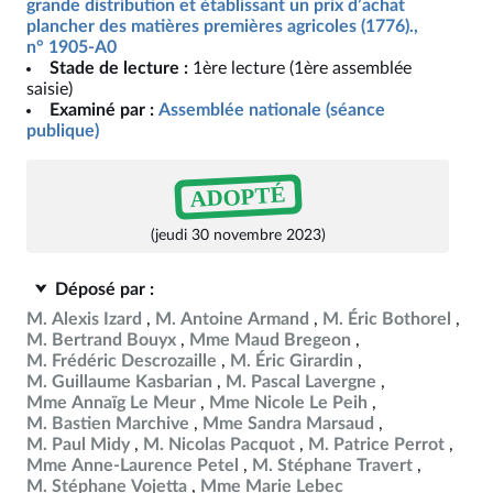
grande distribution et établissant un prix d’achat
plancher des matières premières agricoles (1776).,
n° 1905-A0
Stade de lecture :
1ère lecture (1ère assemblée
saisie)
Examiné par :
Assemblée nationale (séance
publique)
ADOPTÉ
(jeudi 30 novembre 2023)
Déposé par :
M. Alexis Izard
M. Antoine Armand
M. Éric Bothorel
M. Bertrand Bouyx
Mme Maud Bregeon
M. Frédéric Descrozaille
M. Éric Girardin
M. Guillaume Kasbarian
M. Pascal Lavergne
Mme Annaïg Le Meur
Mme Nicole Le Peih
M. Bastien Marchive
Mme Sandra Marsaud
M. Paul Midy
M. Nicolas Pacquot
M. Patrice Perrot
Mme Anne-Laurence Petel
M. Stéphane Travert
M. Stéphane Vojetta
Mme Marie Lebec