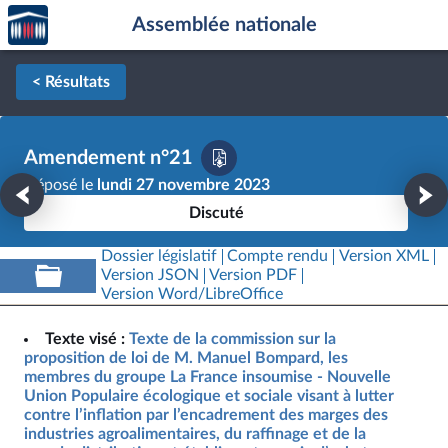
Accèder
Aller au contenu
Aller en bas de la page
Assemblée nationale
à la
page
d'accueil
< Résultats
Amendement n°21
Déposé le
lundi 27 novembre 2023
Discuté
Dossier législatif
Compte rendu
Version XML
Version JSON
Version PDF
Version Word/LibreOffice
Texte visé :
Texte de la commission sur la
proposition de loi de M. Manuel Bompard, les
membres du groupe La France insoumise - Nouvelle
Union Populaire écologique et sociale visant à lutter
contre l’inflation par l’encadrement des marges des
industries agroalimentaires, du raffinage et de la