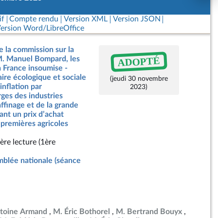
if
Compte rendu
Version XML
Version JSON
ersion Word/LibreOffice
e la commission sur la
ADOPTÉ
 M. Manuel Bompard, les
 France insoumise -
ire écologique et sociale
(jeudi 30 novembre
’inflation par
2023)
ges des industries
affinage et de la grande
sant un prix d’achat
 premières agricoles
ère lecture (1ère
blée nationale (séance
toine Armand
M. Éric Bothorel
M. Bertrand Bouyx