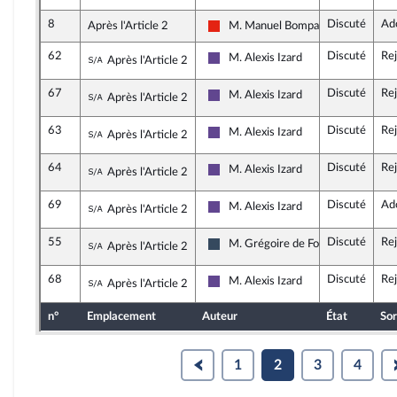
Démocrate (MoDem et Indépendan
8
Discuté
Ad
Après l'Article 2
M. Manuel Bompard
La France insoumise - Nouvelle Unio
62
Discuté
Re
Sous-amendement de l'amendement n°8
M. Alexis Izard
Après l'Article 2
Renaissance
67
Discuté
Re
Sous-amendement de l'amendement n°8
M. Alexis Izard
Après l'Article 2
Renaissance
63
Discuté
Re
Sous-amendement de l'amendement n°8
M. Alexis Izard
Après l'Article 2
Renaissance
64
Discuté
Re
Sous-amendement de l'amendement n°8
M. Alexis Izard
Après l'Article 2
Renaissance
69
Discuté
Ad
Sous-amendement de l'amendement n°8
M. Alexis Izard
Après l'Article 2
Renaissance
55
Discuté
Re
Sous-amendement de l'amendement n°8
M. Grégoire de Fournas
Après l'Article 2
Rassemblement National
68
Discuté
Re
Sous-amendement de l'amendement n°8
M. Alexis Izard
Après l'Article 2
Renaissance
n°
Emplacement
Auteur
État
Sor
1
2
3
4