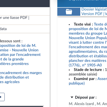
Dossier législat
Version PDF
V
r une liasse PDF
Texte visé :
Texte d
data
proposition de loi de
membres du groupe La
Nouvelle Union Popula
essous sont :
visant à lutter contre l
oposition de loi de M.
l’encadrement des mar
mise - Nouvelle Union
agroalimentaires, du r
flation par l’encadrement
distribution et établis
et de la grande
plancher des matières
matières premières
(1776)., n° 1905-A0
Stade de lecture :
1
 l’encadrement des marges
assemblée saisie)
de distribution et
Examiné par :
Assem
es agricoles
publique)
Déposé par :
M. Alexis Izard
M. An