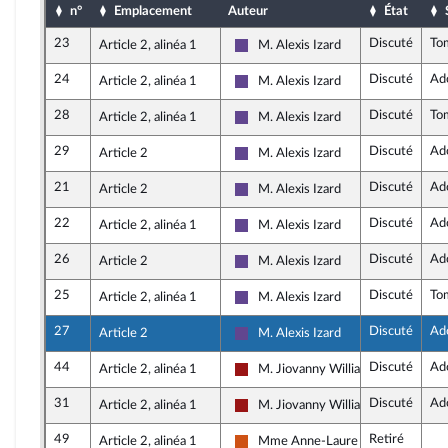
n°
Emplacement
Auteur
État
23
Discuté
To
Article 2, alinéa 1
M. Alexis Izard
Renaissance
24
Discuté
Ad
Article 2, alinéa 1
M. Alexis Izard
Renaissance
28
Discuté
To
Article 2, alinéa 1
M. Alexis Izard
Renaissance
29
Discuté
Ad
Article 2
M. Alexis Izard
Renaissance
21
Discuté
Ad
Article 2
M. Alexis Izard
Renaissance
22
Discuté
Ad
Article 2, alinéa 1
M. Alexis Izard
Renaissance
26
Discuté
Ad
Article 2
M. Alexis Izard
Renaissance
25
Discuté
To
Article 2, alinéa 1
M. Alexis Izard
Renaissance
27
Discuté
Ad
Article 2
M. Alexis Izard
Renaissance
44
Discuté
Ad
Article 2, alinéa 1
M. Jiovanny William
Gauche démocrate et républicaine
31
Discuté
Ad
Article 2, alinéa 1
M. Jiovanny William
Gauche démocrate et républicaine
49
Retiré
Article 2, alinéa 1
Mme Anne-Laure Babault