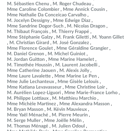
M. Sébastien Chenu
M. Roger Chudeau
Mme Caroline Colombier
Mme Annick Cousin
Mme Nathalie Da Conceicao Carvalho
M. Jocelyn Dessigny
Mme Edwige Diaz
Mme Sandrine Dogor-Such
M. Nicolas Dragon
M. Thibaut François
M. Thierry Frappé
Mme Stéphanie Galzy
M. Frank Giletti
M. Yoann Gillet
M. Christian Girard
M. José Gonzalez
Mme Florence Goulet
Mme Géraldine Grangier
M. Daniel Grenon
M. Michel Guiniot
M. Jordan Guitton
Mme Marine Hamelet
M. Timothée Houssin
M. Laurent Jacobelli
Mme Catherine Jaouen
M. Alexis Jolly
Mme Laure Lavalette
Mme Marine Le Pen
Mme Julie Lechanteux
Mme Gisèle Lelouis
Mme Katiana Levavasseur
Mme Christine Loir
M. Aurélien Lopez-Liguori
Mme Marie-France Lorho
M. Philippe Lottiaux
M. Matthieu Marchio
Mme Michèle Martinez
Mme Alexandra Masson
M. Bryan Masson
M. Kévin Mauvieux
Mme Yaël Ménaché
M. Pierre Meurin
M. Serge Muller
Mme Joëlle Mélin
M. Thomas Ménagé
M. Julien Odoul