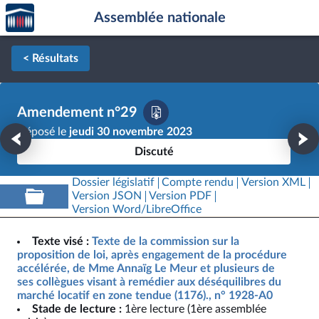
Accèder
Aller au contenu
Aller en bas de la page
Assemblée nationale
à la
page
d'accueil
< Résultats
Amendement n°29
Déposé le
jeudi 30 novembre 2023
Discuté
Dossier législatif
Compte rendu
Version XML
Version JSON
Version PDF
Version Word/LibreOffice
Texte visé :
Texte de la commission sur la
proposition de loi, après engagement de la procédure
accélérée, de Mme Annaïg Le Meur et plusieurs de
ses collègues visant à remédier aux déséquilibres du
marché locatif en zone tendue (1176)., n° 1928-A0
Stade de lecture :
1ère lecture (1ère assemblée