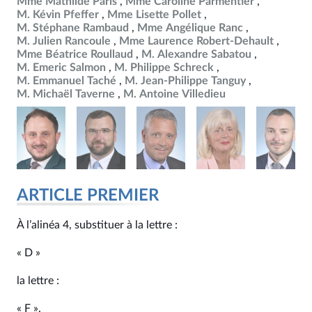
Mme Mathilde Paris
Mme Caroline Parmentier
M. Kévin Pfeffer
Mme Lisette Pollet
M. Stéphane Rambaud
Mme Angélique Ranc
M. Julien Rancoule
Mme Laurence Robert-Dehault
Mme Béatrice Roullaud
M. Alexandre Sabatou
M. Emeric Salmon
M. Philippe Schreck
M. Emmanuel Taché
M. Jean-Philippe Tanguy
M. Michaël Taverne
M. Antoine Villedieu
ARTICLE PREMIER
À l’alinéa 4, substituer à la lettre :
« D »
la lettre :
« F ».