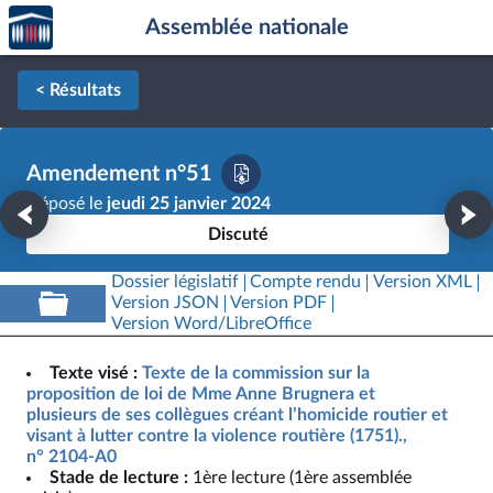
Accèder
Aller au contenu
Aller en bas de la page
Assemblée nationale
à la
page
d'accueil
< Résultats
Amendement n°51
Déposé le
jeudi 25 janvier 2024
Discuté
Dossier législatif
Compte rendu
Version XML
Version JSON
Version PDF
Version Word/LibreOffice
Texte visé :
Texte de la commission sur la
proposition de loi de Mme Anne Brugnera et
plusieurs de ses collègues créant l’homicide routier et
visant à lutter contre la violence routière (1751).,
n° 2104-A0
Stade de lecture :
1ère lecture (1ère assemblée