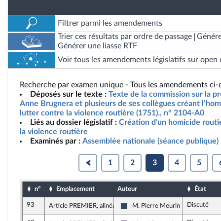
Filtrer parmi les amendements
Trier ces résultats par ordre de passage
Génére
Générer une liasse RTF
Voir tous les amendements législatifs sur open 
Recherche par examen unique - Tous les amendements ci-d
Déposés sur le texte :
Texte de la commission sur la p
Anne Brugnera et plusieurs de ses collègues créant l’homi
lutter contre la violence routière (1751)., n° 2104-A0
Liés au dossier législatif :
Création d'un homicide routie
la violence routière
Examinés par :
Assemblée nationale (séance publique)
1
2
3
4
5
n°
Emplacement
Auteur
État
93
Discuté
Article PREMIER, alinéa 59
M. Pierre Meurin
Rassemblement National