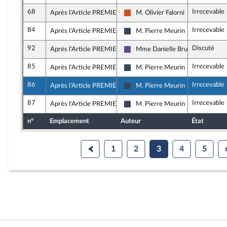
68
Irrecevable
Après l'Article PREMIER
M. Olivier Falorni
Démocrate (MoDem et Indépenda
84
Irrecevable
Après l'Article PREMIER
M. Pierre Meurin
Rassemblement National
92
Discuté
Après l'Article PREMIER
Mme Danielle Brulebois
Renaissance
85
Irrecevable
Après l'Article PREMIER
M. Pierre Meurin
Rassemblement National
86
Irrecevable
Après l'Article PREMIER
M. Pierre Meurin
Rassemblement National
87
Irrecevable
Après l'Article PREMIER
M. Pierre Meurin
Rassemblement National
n°
Emplacement
Auteur
État
1
2
3
4
5