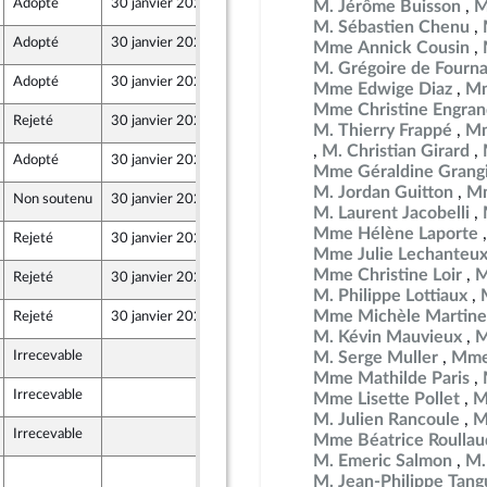
Adopté
30 janvier 2024
25 janvier 2024
M. Jérôme Buisson
M
M. Sébastien Chenu
Adopté
30 janvier 2024
25 janvier 2024
Mme Annick Cousin
nts)
M. Grégoire de Fourn
Adopté
30 janvier 2024
25 janvier 2024
Mme Edwige Diaz
Mm
Mme Christine Engran
Rejeté
30 janvier 2024
25 janvier 2024
M. Thierry Frappé
Mm
M. Christian Girard
Adopté
30 janvier 2024
25 janvier 2024
Mme Géraldine Grang
M. Jordan Guitton
Mm
Non soutenu
30 janvier 2024
25 janvier 2024
M. Laurent Jacobelli
Mme Hélène Laporte
Rejeté
30 janvier 2024
25 janvier 2024
Mme Julie Lechanteu
Mme Christine Loir
M
Rejeté
30 janvier 2024
25 janvier 2024
M. Philippe Lottiaux
Mme Michèle Martine
Rejeté
30 janvier 2024
25 janvier 2024
M. Kévin Mauvieux
M
Irrecevable
25 janvier 2024
M. Serge Muller
Mme 
Mme Mathilde Paris
Irrecevable
25 janvier 2024
Mme Lisette Pollet
M
ion Populaire écologique et sociale
M. Julien Rancoule
M
Irrecevable
25 janvier 2024
Mme Béatrice Roullau
M. Emeric Salmon
M.
24 janvier 2024
M. Jean-Philippe Tang