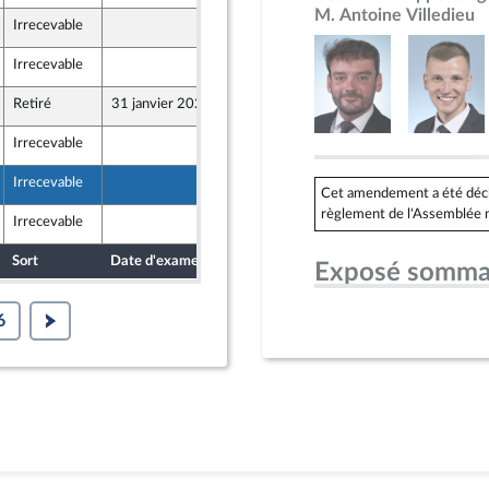
M. Antoine Villedieu
Irrecevable
25 janvier 2024
nts)
Irrecevable
25 janvier 2024
Retiré
31 janvier 2024
25 janvier 2024
Irrecevable
25 janvier 2024
Irrecevable
25 janvier 2024
Cet amendement a été déclar
règlement de l'Assemblée n
Irrecevable
25 janvier 2024
Sort
Date d'examen
Date de dépôt
Exposé somma
6