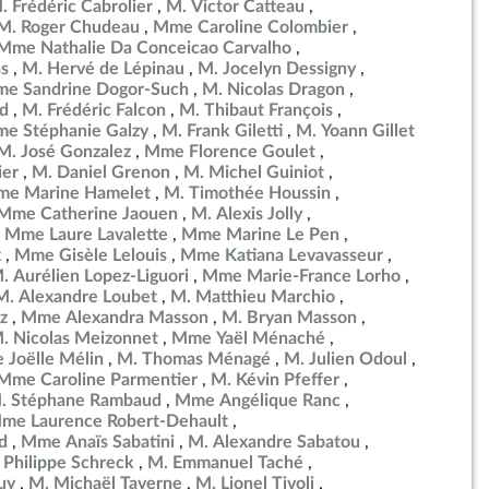
. Frédéric Cabrolier
M. Victor Catteau
M. Roger Chudeau
Mme Caroline Colombier
Mme Nathalie Da Conceicao Carvalho
as
M. Hervé de Lépinau
M. Jocelyn Dessigny
e Sandrine Dogor-Such
M. Nicolas Dragon
d
M. Frédéric Falcon
M. Thibaut François
e Stéphanie Galzy
M. Frank Giletti
M. Yoann Gillet
M. José Gonzalez
Mme Florence Goulet
ier
M. Daniel Grenon
M. Michel Guiniot
e Marine Hamelet
M. Timothée Houssin
Mme Catherine Jaouen
M. Alexis Jolly
Mme Laure Lavalette
Mme Marine Le Pen
x
Mme Gisèle Lelouis
Mme Katiana Levavasseur
. Aurélien Lopez-Liguori
Mme Marie-France Lorho
M. Alexandre Loubet
M. Matthieu Marchio
z
Mme Alexandra Masson
M. Bryan Masson
. Nicolas Meizonnet
Mme Yaël Ménaché
Joëlle Mélin
M. Thomas Ménagé
M. Julien Odoul
Mme Caroline Parmentier
M. Kévin Pfeffer
. Stéphane Rambaud
Mme Angélique Ranc
me Laurence Robert-Dehault
d
Mme Anaïs Sabatini
M. Alexandre Sabatou
 Philippe Schreck
M. Emmanuel Taché
uy
M. Michaël Taverne
M. Lionel Tivoli