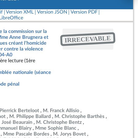
if
Version XML
Version JSON
Version PDF
ibreOffice
e la commission sur la
IRRECEVABLE
 Mme Anne Brugnera et
gues créant l’homicide
er contre la violence
104-A0
ère lecture (1ère
blée nationale (séance
de pénal
Pierrick Berteloot
M. Franck Allisio
not
M. Philippe Ballard
M. Christophe Barthès
 José Beaurain
M. Christophe Bentz
manuel Blairy
Mme Sophie Blanc
Mme Pascale Bordes
M. Jorys Bovet