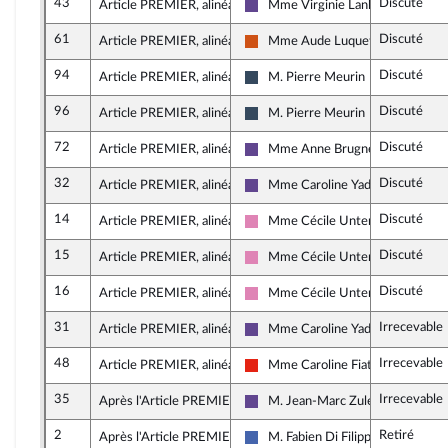
43
Discuté
Article PREMIER, alinéa 60
Mme Virginie Lanlo
Renaissance
61
Discuté
Article PREMIER, alinéa 60
Mme Aude Luquet
Démocrate (MoDem et Indépenda
94
Discuté
Article PREMIER, alinéa 60
M. Pierre Meurin
Rassemblement National
96
Discuté
Article PREMIER, alinéa 61
M. Pierre Meurin
Rassemblement National
72
Discuté
Article PREMIER, alinéa 64
Mme Anne Brugnera
Renaissance
32
Discuté
Article PREMIER, alinéa 68
Mme Caroline Yadan
Renaissance
14
Discuté
Article PREMIER, alinéa 68
Mme Cécile Untermaier
Socialistes et apparentés
15
Discuté
Article PREMIER, alinéa 68
Mme Cécile Untermaier
Socialistes et apparentés
16
Discuté
Article PREMIER, alinéa 68
Mme Cécile Untermaier
Socialistes et apparentés
31
Irrecevable
Article PREMIER, alinéa 68
Mme Caroline Yadan
Renaissance
48
Irrecevable
Article PREMIER, alinéa 62
Mme Caroline Fiat
La France insoumise - Nouvelle Un
35
Irrecevable
Après l'Article PREMIER
M. Jean-Marc Zulesi
Renaissance
2
Retiré
Après l'Article PREMIER
M. Fabien Di Filippo
Les Républicains