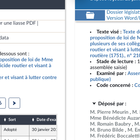
Dossier législat
Version Word/L
r une liasse PDF
Texte visé :
Texte d
data
proposition de loi de
plusieurs de ses collè
routier et visant à lutt
essous sont :
routière (1751)., n° 2
roposition de loi de Mme
Stade de lecture :
1
cide routier et visant à
assemblée saisie)
Examiné par :
Assem
r et visant à lutter contre
publique)
Code concerné :
Co
6
Déposé par :
M. Pierre Meurin
M. 
Mme Bénédicte Auza
Sort
Date d'examen
Date de dépôt
M. Romain Baubry
M.
M. Bruno Bilde
M. Em
Adopté
30 janvier 2024
25 janvier 2024
M. Frédéric Boccaletti