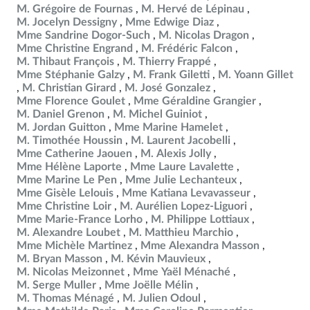
M. Grégoire de Fournas
M. Hervé de Lépinau
M. Jocelyn Dessigny
Mme Edwige Diaz
Mme Sandrine Dogor-Such
M. Nicolas Dragon
Mme Christine Engrand
M. Frédéric Falcon
M. Thibaut François
M. Thierry Frappé
Mme Stéphanie Galzy
M. Frank Giletti
M. Yoann Gillet
M. Christian Girard
M. José Gonzalez
Mme Florence Goulet
Mme Géraldine Grangier
M. Daniel Grenon
M. Michel Guiniot
M. Jordan Guitton
Mme Marine Hamelet
M. Timothée Houssin
M. Laurent Jacobelli
Mme Catherine Jaouen
M. Alexis Jolly
Mme Hélène Laporte
Mme Laure Lavalette
Mme Marine Le Pen
Mme Julie Lechanteux
Mme Gisèle Lelouis
Mme Katiana Levavasseur
Mme Christine Loir
M. Aurélien Lopez-Liguori
Mme Marie-France Lorho
M. Philippe Lottiaux
M. Alexandre Loubet
M. Matthieu Marchio
Mme Michèle Martinez
Mme Alexandra Masson
M. Bryan Masson
M. Kévin Mauvieux
M. Nicolas Meizonnet
Mme Yaël Ménaché
M. Serge Muller
Mme Joëlle Mélin
M. Thomas Ménagé
M. Julien Odoul