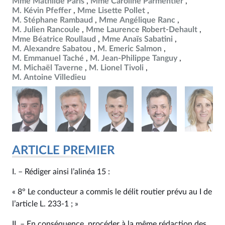
Mme Mathilde Paris
Mme Caroline Parmentier
M. Kévin Pfeffer
Mme Lisette Pollet
M. Stéphane Rambaud
Mme Angélique Ranc
M. Julien Rancoule
Mme Laurence Robert-Dehault
Mme Béatrice Roullaud
Mme Anaïs Sabatini
M. Alexandre Sabatou
M. Emeric Salmon
M. Emmanuel Taché
M. Jean-Philippe Tanguy
M. Michaël Taverne
M. Lionel Tivoli
M. Antoine Villedieu
ARTICLE PREMIER
I. – Rédiger ainsi l’alinéa 15 :
« 8° Le conducteur a commis le délit routier prévu au I de
l’article L. 233‑1 ; »
II. – En conséquence, procéder à la même rédaction des