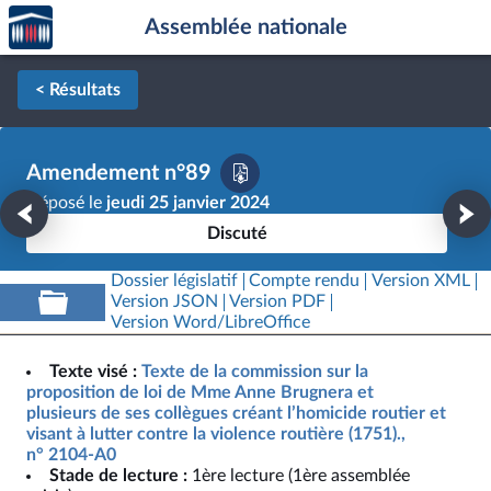
Accèder
Aller au contenu
Aller en bas de la page
Assemblée nationale
à la
page
d'accueil
< Résultats
Amendement n°89
Déposé le
jeudi 25 janvier 2024
Discuté
Dossier législatif
Compte rendu
Version XML
Version JSON
Version PDF
Version Word/LibreOffice
Texte visé :
Texte de la commission sur la
proposition de loi de Mme Anne Brugnera et
plusieurs de ses collègues créant l’homicide routier et
visant à lutter contre la violence routière (1751).,
n° 2104-A0
Stade de lecture :
1ère lecture (1ère assemblée