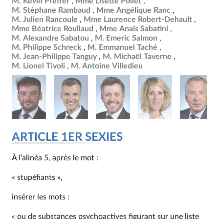
M. Kévin Pfeffer
Mme Lisette Pollet
M. Stéphane Rambaud
Mme Angélique Ranc
M. Julien Rancoule
Mme Laurence Robert-Dehault
Mme Béatrice Roullaud
Mme Anaïs Sabatini
M. Alexandre Sabatou
M. Emeric Salmon
M. Philippe Schreck
M. Emmanuel Taché
M. Jean-Philippe Tanguy
M. Michaël Taverne
M. Lionel Tivoli
M. Antoine Villedieu
ARTICLE 1ER SEXIES
À l’alinéa 5, après le mot :
« stupéfiants »,
insérer les mots :
« ou de substances psychoactives figurant sur une liste