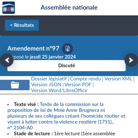
Accèder
Aller au contenu
Aller en bas de la page
Assemblée nationale
à la
page
d'accueil
< Résultats
Amendement n°97
Déposé le
jeudi 25 janvier 2024
Discuté
Dossier législatif
Compte rendu
Version XML
Version JSON
Version PDF
Version Word/LibreOffice
Texte visé :
Texte de la commission sur la
proposition de loi de Mme Anne Brugnera et
plusieurs de ses collègues créant l’homicide routier et
visant à lutter contre la violence routière (1751).,
n° 2104-A0
Stade de lecture :
1ère lecture (1ère assemblée