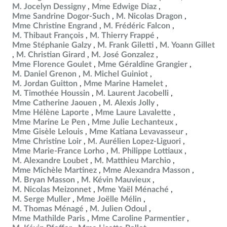
M. Jocelyn Dessigny
Mme Edwige Diaz
Mme Sandrine Dogor-Such
M. Nicolas Dragon
Mme Christine Engrand
M. Frédéric Falcon
M. Thibaut François
M. Thierry Frappé
Mme Stéphanie Galzy
M. Frank Giletti
M. Yoann Gillet
M. Christian Girard
M. José Gonzalez
Mme Florence Goulet
Mme Géraldine Grangier
M. Daniel Grenon
M. Michel Guiniot
M. Jordan Guitton
Mme Marine Hamelet
M. Timothée Houssin
M. Laurent Jacobelli
Mme Catherine Jaouen
M. Alexis Jolly
Mme Hélène Laporte
Mme Laure Lavalette
Mme Marine Le Pen
Mme Julie Lechanteux
Mme Gisèle Lelouis
Mme Katiana Levavasseur
Mme Christine Loir
M. Aurélien Lopez-Liguori
Mme Marie-France Lorho
M. Philippe Lottiaux
M. Alexandre Loubet
M. Matthieu Marchio
Mme Michèle Martinez
Mme Alexandra Masson
M. Bryan Masson
M. Kévin Mauvieux
M. Nicolas Meizonnet
Mme Yaël Ménaché
M. Serge Muller
Mme Joëlle Mélin
M. Thomas Ménagé
M. Julien Odoul
Mme Mathilde Paris
Mme Caroline Parmentier