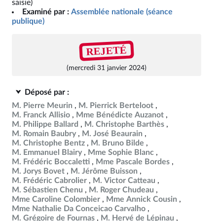
saisie)
Examiné par :
Assemblée nationale (séance
publique)
REJETÉ
(mercredi 31 janvier 2024)
Déposé par :
M. Pierre Meurin
M. Pierrick Berteloot
M. Franck Allisio
Mme Bénédicte Auzanot
M. Philippe Ballard
M. Christophe Barthès
M. Romain Baubry
M. José Beaurain
M. Christophe Bentz
M. Bruno Bilde
M. Emmanuel Blairy
Mme Sophie Blanc
M. Frédéric Boccaletti
Mme Pascale Bordes
M. Jorys Bovet
M. Jérôme Buisson
M. Frédéric Cabrolier
M. Victor Catteau
M. Sébastien Chenu
M. Roger Chudeau
Mme Caroline Colombier
Mme Annick Cousin
Mme Nathalie Da Conceicao Carvalho
M. Grégoire de Fournas
M. Hervé de Lépinau