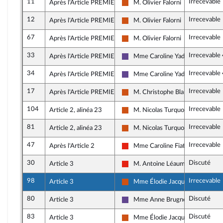
11
Irrecevable
Après l'Article PREMIER OCTIES
M. Olivier Falorni
Démocrate (MoDem et Indépenda
12
Irrecevable
Après l'Article PREMIER OCTIES
M. Olivier Falorni
Démocrate (MoDem et Indépenda
67
Irrecevable
Après l'Article PREMIER OCTIES
M. Olivier Falorni
Démocrate (MoDem et Indépenda
33
Irrecevable
Après l'Article PREMIER OCTIES
Mme Caroline Yadan
Renaissance
34
Irrecevable
Après l'Article PREMIER OCTIES
Mme Caroline Yadan
Renaissance
17
Irrecevable
Après l'Article PREMIER OCTIES
M. Christophe Blanchet
Démocrate (MoDem et Indépenda
104
Irrecevable
Article 2, alinéa 23
M. Nicolas Turquois
Démocrate (MoDem et Indépenda
81
Irrecevable
Article 2, alinéa 23
M. Nicolas Turquois
Démocrate (MoDem et Indépenda
47
Irrecevable
Après l'Article 2
Mme Caroline Fiat
La France insoumise - Nouvelle Un
30
Discuté
Article 3
M. Antoine Léaument
La France insoumise - Nouvelle Un
98
Irrecevable
Article 3
Mme Élodie Jacquier-Laforge
Démocrate (MoDem et Indépenda
80
Discuté
Article 3
Mme Anne Brugnera
Renaissance
83
Discuté
Article 3
Mme Élodie Jacquier-Laforge
Démocrate (MoDem et Indépenda