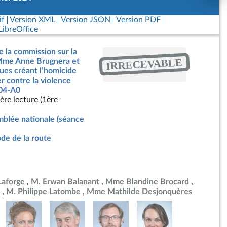
if
Version XML
Version JSON
Version PDF
ibreOffice
e la commission sur la
IRRECEVABLE
 Mme Anne Brugnera et
gues créant l’homicide
er contre la violence
104-A0
ère lecture (1ère
blée nationale (séance
de de la route
Laforge
M. Erwan Balanant
Mme Blandine Brocard
M. Philippe Latombe
Mme Mathilde Desjonquères