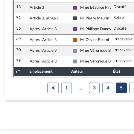
13
Discuté
Article 3
Mme Béatrice Piron
Renaissance
91
Retiré
Article 3, alinéa 1
M. Pierre Meurin
Rassemblement National
36
Discuté
Après l'Article 3
M. Philippe Dunoyer
Renaissance
69
Irrecevable
Après l'Article 3
M. Olivier Falorni
Démocrate (MoDem et Indépenda
70
Irrecevable
Après l'Article 3
Mme Véronique Besse
Non inscrit
79
Irrecevable
Après l'Article 3
Mme Véronique Besse
Non inscrit
n°
Emplacement
Auteur
État
1
...
3
4
5