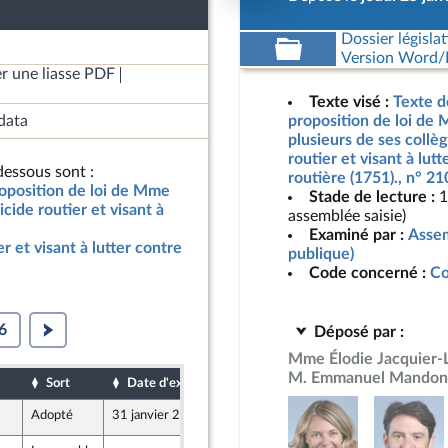
Dossier législat
Version Word/L
r une liasse PDF
Texte visé :
Texte d
data
proposition de loi de
plusieurs de ses collè
routier et visant à lutt
essous sont :
routière (1751)., n° 2
roposition de loi de Mme
Stade de lecture :
1
cide routier et visant à
assemblée saisie)
Examiné par :
Assem
r et visant à lutter contre
publique)
Code concerné :
Co
6
Déposé par :
Mme Élodie Jacquier-
M. Emmanuel Mandon
Sort
Date d'examen
Date de dépôt
Adopté
31 janvier 2024
25 janvier 2024