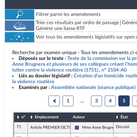
Filtrer parmi les amendements
Trier ces résultats par ordre de passage
Génére
Générer une liasse RTF
Voir tous les amendements législatifs sur open 
Recherche par examen unique - Tous les amendements ci-d
Déposés sur le texte :
Texte de la commission sur la p
Anne Brugnera et plusieurs de ses collègues créant l’homi
lutter contre la violence routière (1751)., n° 2104-A0
Liés au dossier législatif :
Création d'un homicide routie
la violence routière
Examinés par :
Assemblée nationale (séance publique)
1
...
3
4
5
n°
Emplacement
Auteur
État
71
Discuté
Article PREMIER OCTIES, alinéa 2
Mme Anne Brugnera
Renaissance