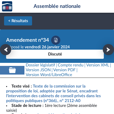
Accèder
Aller au contenu
Aller en bas de la page
Assemblée nationale
à la
page
d'accueil
< Résultats
Amendement n°34
Déposé le
vendredi 26 janvier 2024
Discuté
Dossier législatif
Compte rendu
Version XML
Version JSON
Version PDF
Version Word/LibreOffice
Texte visé :
Texte de la commission sur la
proposition de loi, adoptée par le Sénat, encadrant
l'intervention des cabinets de conseil privés dans les
politiques publiques (n°366)., n° 2112-A0
Stade de lecture :
1ère lecture (2ème assemblée
saisie)