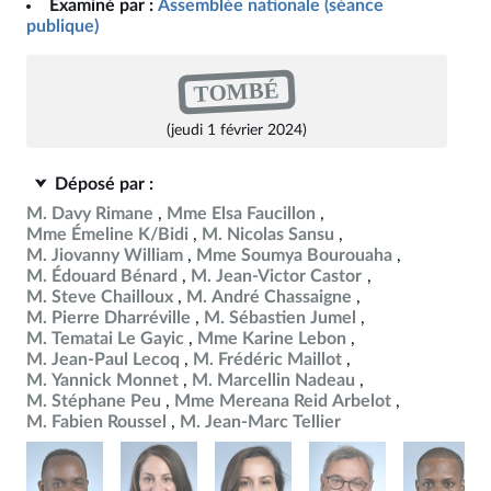
Examiné par :
Assemblée nationale (séance
publique)
TOMBÉ
(jeudi 1 février 2024)
Déposé par :
M. Davy Rimane
Mme Elsa Faucillon
Mme Émeline K/Bidi
M. Nicolas Sansu
M. Jiovanny William
Mme Soumya Bourouaha
M. Édouard Bénard
M. Jean-Victor Castor
M. Steve Chailloux
M. André Chassaigne
M. Pierre Dharréville
M. Sébastien Jumel
M. Tematai Le Gayic
Mme Karine Lebon
M. Jean-Paul Lecoq
M. Frédéric Maillot
M. Yannick Monnet
M. Marcellin Nadeau
M. Stéphane Peu
Mme Mereana Reid Arbelot
M. Fabien Roussel
M. Jean-Marc Tellier