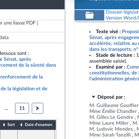
Dossier législat
Version Word/L
r une liasse PDF
Texte visé :
Proposi
data
Sénat, après engageme
accélérée, relative au
dans les transports, n
essous sont :
Stade de lecture :
1
le Sénat, après
assemblée saisie)
rcement de la sûreté dans
Examiné par :
Commi
constitutionnelles, de 
u renforcement de la
l'administration génér
de la législation et de
Déposé par :
M. Guillaume Gouffier
...
11
Mme Émilie Chandler
M. Gilles Le Gendre
Mme Laure Miller
M.
Sort
Date d'examen
Date de dépôt
M. Ludovic Mendes
Mme Sarah Tanzilli
M.
13 mai 2024