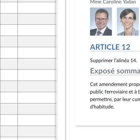
Mme Caroline Yadan
11 mai 2024
7 mai 2024
8 mai 2024
10 mai 2024
ne - NUPES
ARTICLE 12
10 mai 2024
nion Populaire écologique et sociale
Supprimer l’alinéa 14.
10 mai 2024
Exposé somma
10 mai 2024
Cet amendement propos
13 mai 2024
public ferroviaire et à 
7 mai 2024
permettre, par leur cumu
d'habitude.
13 mai 2024
7 mai 2024
7 mai 2024