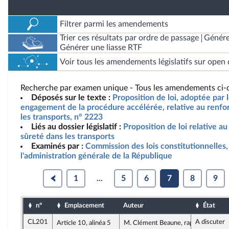
Filtrer parmi les amendements
Trier ces résultats par ordre de passage
Génére
Générer une liasse RTF
Voir tous les amendements législatifs sur open 
Recherche par examen unique - Tous les amendements ci-d
Déposés sur le texte :
Proposition de loi, adoptée par 
engagement de la procédure accélérée, relative au renfo
les transports, n° 2223
Liés au dossier législatif :
Proposition de loi relative a
sûreté dans les transports
Examinés par :
Commission des lois constitutionnelles, 
l'administration générale de la République
1
...
5
6
7
8
9
n°
Emplacement
Auteur
État
CL201
A discuter
Article 10, alinéa 5
M. Clément Beaune, rapporteur