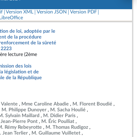
if
Version XML
Version JSON
Version PDF
ibreOffice
tion de loi, adoptée par le
nt de la procédure
 renforcement de la sûreté
° 2223
ère lecture (2ème
ssion des lois
la législation et de
ale de la République
 Valente
Mme Caroline Abadie
M. Florent Boudié
M. Philippe Dunoyer
M. Sacha Houlié
M. Sylvain Maillard
M. Didier Paris
 Jean-Pierre Pont
M. Éric Poulliat
M. Rémy Rebeyrotte
M. Thomas Rudigoz
 Jean Terlier
M. Guillaume Vuilletet