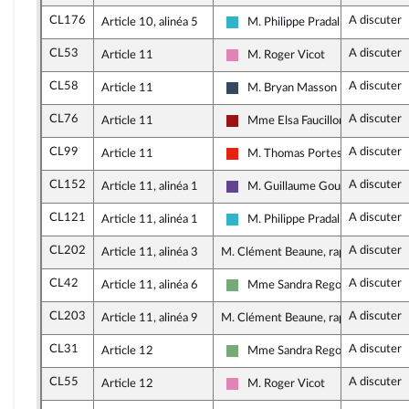
CL176
A discuter
Article 10, alinéa 5
M. Philippe Pradal
Horizons et apparentés
CL53
A discuter
Article 11
M. Roger Vicot
Socialistes et apparentés
CL58
A discuter
Article 11
M. Bryan Masson
Rassemblement National
CL76
A discuter
Article 11
Mme Elsa Faucillon
Gauche démocrate et républicai
CL99
A discuter
Article 11
M. Thomas Portes
La France insoumise - Nouvelle U
CL152
A discuter
Article 11, alinéa 1
M. Guillaume Gouffier Valente
Renaissance
CL121
A discuter
Article 11, alinéa 1
M. Philippe Pradal
Horizons et apparentés
CL202
A discuter
Article 11, alinéa 3
M. Clément Beaune, rapporteur
CL42
A discuter
Article 11, alinéa 6
Mme Sandra Regol
Écologiste - NUPES
CL203
A discuter
Article 11, alinéa 9
M. Clément Beaune, rapporteur
CL31
A discuter
Article 12
Mme Sandra Regol
Écologiste - NUPES
CL55
A discuter
Article 12
M. Roger Vicot
Socialistes et apparentés