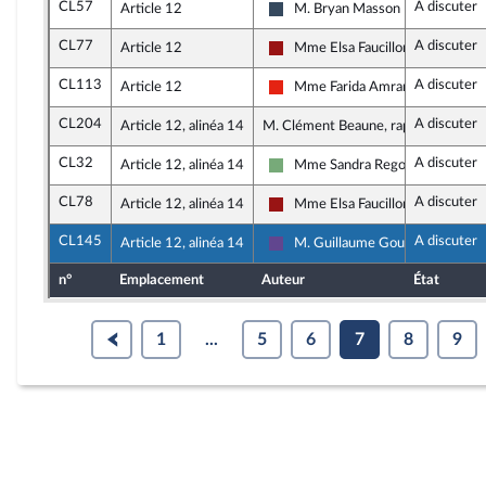
CL57
A discuter
Article 12
M. Bryan Masson
Rassemblement National
CL77
A discuter
Article 12
Mme Elsa Faucillon
Gauche démocrate et républicai
CL113
A discuter
Article 12
Mme Farida Amrani
La France insoumise - Nouvelle U
CL204
A discuter
Article 12, alinéa 14
M. Clément Beaune, rapporteur
CL32
A discuter
Article 12, alinéa 14
Mme Sandra Regol
Écologiste - NUPES
CL78
A discuter
Article 12, alinéa 14
Mme Elsa Faucillon
Gauche démocrate et républicai
CL145
A discuter
Article 12, alinéa 14
M. Guillaume Gouffier Valente
Renaissance
n°
Emplacement
Auteur
État
1
...
5
6
7
8
9