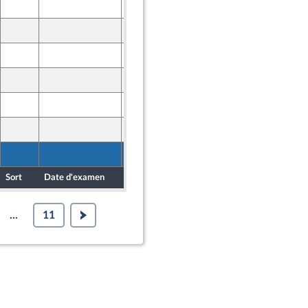
8 mai 2024
10 mai 2024
ne - NUPES
10 mai 2024
nion Populaire écologique et sociale
13 mai 2024
7 mai 2024
10 mai 2024
ne - NUPES
10 mai 2024
Sort
Date d'examen
Date de dépôt
...
11