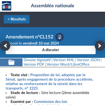
Accèder
Aller au contenu
Aller en bas de la page
Assemblée nationale
à la
page
d'accueil
< Résultats
Amendement n°CL152
Déposé le
vendredi 10 mai 2024
A discuter
Dossier législatif
Version XML
Version JSON
Version PDF
Version Word/LibreOffice
Texte visé :
Proposition de loi, adoptée par le
Sénat, après engagement de la procédure accélérée,
relative au renforcement de la sûreté dans les
transports, n° 2223
Stade de lecture :
1ère lecture (2ème assemblée
saisie)
Examiné par :
Commission des lois