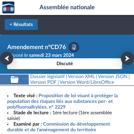
Accèder
Aller au contenu
Aller en bas de la page
Assemblée nationale
à la
page
d'accueil
< Résultats
Amendement n°CD76
Déposé le
samedi 23 mars 2024
Discuté
Dossier législatif
Version XML
Version JSON
Version PDF
Version Word/LibreOffice
Texte visé :
Proposition de loi visant à protéger la
population des risques liés aux substances per- et
polyfluoroalkylées, n° 2229
Stade de lecture :
1ère lecture (1ère assemblée
saisie)
Examiné par :
Commission du développement
durable et de l'aménagement du territoire