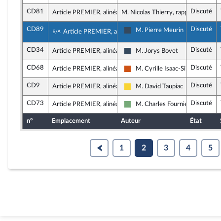
CD81
Discuté
Article PREMIER, alinéa 12
M. Nicolas Thierry, rapporteur
CD89
Discuté
Sous-amendement de l'amendement n°CD
M. Pierre Meurin
Article PREMIER, alinéa 12
Rassemblement National
CD34
Discuté
Article PREMIER, alinéa 12
M. Jorys Bovet
Rassemblement National
CD68
Discuté
Article PREMIER, alinéa 12
M. Cyrille Isaac-Sibille
Démocrate (MoDem et Indépend
CD9
Discuté
Article PREMIER, alinéa 12
M. David Taupiac
Libertés, Indépendants, Outre-m
CD73
Discuté
Article PREMIER, alinéa 12
M. Charles Fournier
Écologiste - NUPES
n°
Emplacement
Auteur
État
1
2
3
4
5