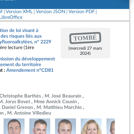
if
Version XML
Version JSON
Version PDF
ibreOffice
ion de loi visant à
TOMBÉ
des risques liés aux
yfluoroalkylées, n° 2229
ère lecture (1ère
(mercredi 27 mars
2024)
ission du développement
ement du territoire
t :
Amendement n°CD81
Christophe Barthès
M. José Beaurain
M. Jorys Bovet
Mme Annick Cousin
 Daniel Grenon
M. Matthieu Marchio
on
M. Antoine Villedieu