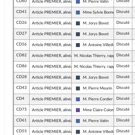
CD60
Discuté
Article PREMIER, alinéa 8
M. Pierre Vatin
Les Républicains
CD41
Discuté
Article PREMIER, alinéa 8
Mme Sylvie Bonnet
Les Républicains
CD26
Discuté
Article PREMIER, alinéa 8
M. Jorys Bovet
Rassemblement National
CD27
Discuté
Article PREMIER, alinéa 8
M. Jorys Bovet
Rassemblement National
CD56
Discuté
Article PREMIER, alinéa 10
M. Antoine Villedieu
Rassemblement National
CD82
Discuté
Article PREMIER, alinéa 11
M. Nicolas Thierry, rapporteur
CD86
Discuté
Article PREMIER, alinéa 11
M. Nicolas Thierry, rapporteur
CD28
Discuté
Article PREMIER, alinéa 11
M. Jorys Bovet
Rassemblement National
CD43
Discuté
Article PREMIER, alinéa 11
M. Pierre Meurin
Rassemblement National
CD4
Discuté
Article PREMIER, alinéa 12
M. Pierre Cordier
Les Républicains
CD75
Discuté
Article PREMIER, alinéa 12
Mme Claire Colomb-Pitollat
Renaissance
CD61
Discuté
Article PREMIER, alinéa 12
M. Pierre Vatin
Les Républicains
CD55
Discuté
Article PREMIER, alinéa 12
M. Antoine Villedieu
Rassemblement National