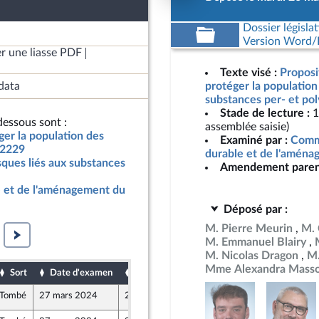
Dossier législat
Version Word/L
r une liasse PDF
Texte visé :
Proposit
data
protéger la population 
substances per- et pol
Stade de lecture :
1
essous sont :
assemblée saisie)
éger la population des
Examiné par :
Comm
 2229
durable et de l'aménag
sques liés aux substances
Amendement paren
 et de l'aménagement du
Déposé par :
M. Pierre Meurin
M. 
M. Emmanuel Blairy
M. Nicolas Dragon
M.
Mme Alexandra Mass
Sort
Date d'examen
Date de dépôt
Tombé
27 mars 2024
21 mars 2024