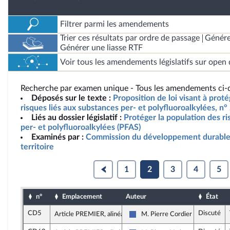
Filtrer parmi les amendements
Trier ces résultats par ordre de passage
Génére
Générer une liasse RTF
Voir tous les amendements législatifs sur open 
Recherche par examen unique - Tous les amendements ci-d
Déposés sur le texte :
Proposition de loi visant à prot
risques liés aux substances per- et polyfluoroalkylées, n°
Liés au dossier législatif :
Protéger la population des ri
per- et polyfluoroalkylées (PFAS)
Examinés par :
Commission du développement durable
territoire
1
2
3
4
5
n°
Emplacement
Auteur
État
CD5
Discuté
Article PREMIER, alinéa 8
M. Pierre Cordier
Les Républicains