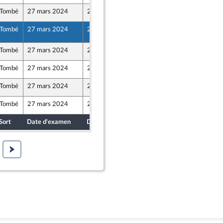
Tombé
27 mars 2024
25 mars 2024
Tombé
27 mars 2024
26 mars 2024
81
Tombé
27 mars 2024
22 mars 2024
Tombé
27 mars 2024
23 mars 2024
ants)
Tombé
27 mars 2024
22 mars 2024
er et Territoires
Tombé
27 mars 2024
23 mars 2024
Sort
Date d'examen
Date de dépôt