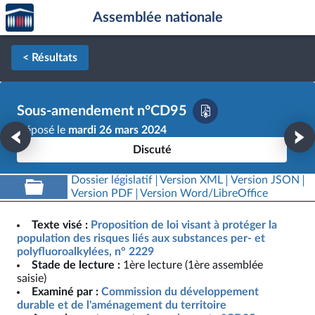
Accèder
Aller au contenu
Aller en bas de la page
Assemblée nationale
à la
page
d'accueil
< Résultats
Sous-amendement n°CD95
Déposé le
mardi 26 mars 2024
Discuté
Dossier législatif
Version XML
Version JSON
Version PDF
Version Word/LibreOffice
Texte visé :
Proposition de loi visant à protéger la
population des risques liés aux substances per- et
polyfluoroalkylées, n° 2229
Stade de lecture :
1ère lecture (1ère assemblée
saisie)
Examiné par :
Commission du développement
durable et de l'aménagement du territoire