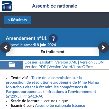
Accèder
Aller au contenu
Aller en bas de la page
Assemblée nationale
à la
page
d'accueil
< Résultats
Amendement n°11
Déposé le
samedi 8 juin 2024
En traitement
Dossier législatif
Version XML
Version JSON
Version PDF
Version Word/LibreOffice
Texte visé :
Texte de la commission sur la
proposition de résolution européenne de Mme Naïma
Moutchou visant à étendre les compétences du
Parquet européen aux infractions à l’environnement
(n°2395)., n° 2413-A0
Stade de lecture :
Lecture unique
Examiné par :
Assemblée nationale (séance