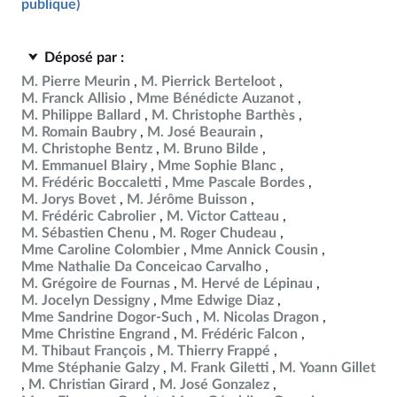
publique)
Déposé par :
M. Pierre Meurin
M. Pierrick Berteloot
M. Franck Allisio
Mme Bénédicte Auzanot
M. Philippe Ballard
M. Christophe Barthès
M. Romain Baubry
M. José Beaurain
M. Christophe Bentz
M. Bruno Bilde
M. Emmanuel Blairy
Mme Sophie Blanc
M. Frédéric Boccaletti
Mme Pascale Bordes
M. Jorys Bovet
M. Jérôme Buisson
M. Frédéric Cabrolier
M. Victor Catteau
M. Sébastien Chenu
M. Roger Chudeau
Mme Caroline Colombier
Mme Annick Cousin
Mme Nathalie Da Conceicao Carvalho
M. Grégoire de Fournas
M. Hervé de Lépinau
M. Jocelyn Dessigny
Mme Edwige Diaz
Mme Sandrine Dogor-Such
M. Nicolas Dragon
Mme Christine Engrand
M. Frédéric Falcon
M. Thibaut François
M. Thierry Frappé
Mme Stéphanie Galzy
M. Frank Giletti
M. Yoann Gillet
M. Christian Girard
M. José Gonzalez