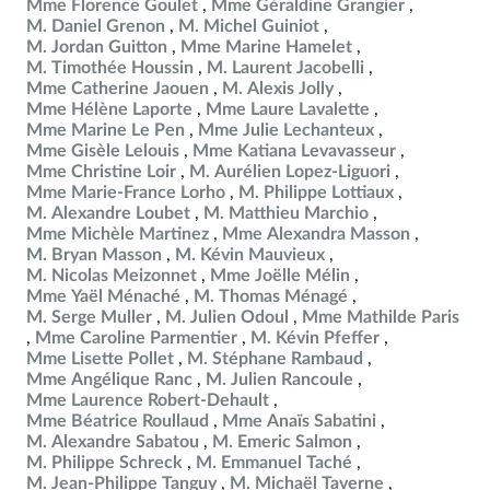
Mme Florence Goulet
Mme Géraldine Grangier
M. Daniel Grenon
M. Michel Guiniot
M. Jordan Guitton
Mme Marine Hamelet
M. Timothée Houssin
M. Laurent Jacobelli
Mme Catherine Jaouen
M. Alexis Jolly
Mme Hélène Laporte
Mme Laure Lavalette
Mme Marine Le Pen
Mme Julie Lechanteux
Mme Gisèle Lelouis
Mme Katiana Levavasseur
Mme Christine Loir
M. Aurélien Lopez-Liguori
Mme Marie-France Lorho
M. Philippe Lottiaux
M. Alexandre Loubet
M. Matthieu Marchio
Mme Michèle Martinez
Mme Alexandra Masson
M. Bryan Masson
M. Kévin Mauvieux
M. Nicolas Meizonnet
Mme Joëlle Mélin
Mme Yaël Ménaché
M. Thomas Ménagé
M. Serge Muller
M. Julien Odoul
Mme Mathilde Paris
Mme Caroline Parmentier
M. Kévin Pfeffer
Mme Lisette Pollet
M. Stéphane Rambaud
Mme Angélique Ranc
M. Julien Rancoule
Mme Laurence Robert-Dehault
Mme Béatrice Roullaud
Mme Anaïs Sabatini
M. Alexandre Sabatou
M. Emeric Salmon
M. Philippe Schreck
M. Emmanuel Taché
M. Jean-Philippe Tanguy
M. Michaël Taverne