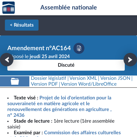
Accèder
Aller au contenu
Aller en bas de la page
Assemblée nationale
à la
page
d'accueil
< Résultats
Amendement n°AC164
Déposé le
jeudi 25 avril 2024
Discuté
Dossier législatif
Version XML
Version JSON
Version PDF
Version Word/LibreOffice
Texte visé :
Projet de loi d'orientation pour la
souveraineté en matière agricole et le
renouvellement des générations en agriculture ,
n° 2436
Stade de lecture :
1ère lecture (1ère assemblée
saisie)
Examiné par :
Commission des affaires culturelles