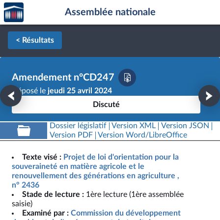
Accèder
Aller au contenu
Aller en bas de la page
Assemblée nationale
à la
page
d'accueil
< Résultats
Amendement n°CD247
Déposé le
jeudi 25 avril 2024
Discuté
Dossier législatif
Version XML
Version JSON
Version PDF
Version Word/LibreOffice
Texte visé :
Projet de loi d'orientation pour la
souveraineté en matière agricole et le
renouvellement des générations en agriculture ,
n° 2436
Stade de lecture :
1ère lecture (1ère assemblée
saisie)
Examiné par :
Commission du développement