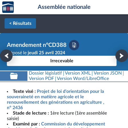
Accèder
Aller au contenu
Aller en bas de la page
Assemblée nationale
à la
page
d'accueil
< Résultats
Amendement n°CD388
Déposé le
jeudi 25 avril 2024
Irrecevable
Dossier législatif
Version XML
Version JSON
Version PDF
Version Word/LibreOffice
Texte visé :
Projet de loi d'orientation pour la
souveraineté en matière agricole et le
renouvellement des générations en agriculture ,
n° 2436
Stade de lecture :
1ère lecture (1ère assemblée
saisie)
Examiné par :
Commission du développement