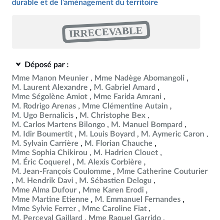
durable et de l'aménagement du territoire
IRRECEVABLE
Déposé par :
Mme Manon Meunier
Mme Nadège Abomangoli
M. Laurent Alexandre
M. Gabriel Amard
Mme Ségolène Amiot
Mme Farida Amrani
M. Rodrigo Arenas
Mme Clémentine Autain
M. Ugo Bernalicis
M. Christophe Bex
M. Carlos Martens Bilongo
M. Manuel Bompard
M. Idir Boumertit
M. Louis Boyard
M. Aymeric Caron
M. Sylvain Carrière
M. Florian Chauche
Mme Sophia Chikirou
M. Hadrien Clouet
M. Éric Coquerel
M. Alexis Corbière
M. Jean-François Coulomme
Mme Catherine Couturier
M. Hendrik Davi
M. Sébastien Delogu
Mme Alma Dufour
Mme Karen Erodi
Mme Martine Etienne
M. Emmanuel Fernandes
Mme Sylvie Ferrer
Mme Caroline Fiat
M. Perceval Gaillard
Mme Raquel Garrido