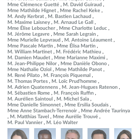
Mme Clémence Guetté
M. David Guiraud
Mme Mathilde Hignet
Mme Rachel Keke
M. Andy Kerbrat
M. Bastien Lachaud
M. Maxime Laisney
M. Arnaud Le Gall
Mme Élise Leboucher
Mme Charlotte Leduc
M. Jérôme Legavre
Mme Sarah Legrain
Mme Murielle Lepvraud
M. Antoine Léaument
Mme Pascale Martin
Mme Élisa Martin
M. William Martinet
M. Frédéric Mathieu
M. Damien Maudet
Mme Marianne Maximi
M. Jean-Philippe Nilor
Mme Danièle Obono
Mme Nathalie Oziol
Mme Mathilde Panot
M. René Pilato
M. François Piquemal
M. Thomas Portes
M. Loïc Prud'homme
M. Adrien Quatennens
M. Jean-Hugues Ratenon
M. Sébastien Rome
M. François Ruffin
M. Aurélien Saintoul
M. Michel Sala
Mme Danielle Simonnet
Mme Ersilia Soudais
Mme Anne Stambach-Terrenoir
Mme Andrée Taurinya
M. Matthias Tavel
Mme Aurélie Trouvé
M. Paul Vannier
M. Léo Walter