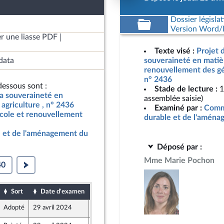
Dossier législat
Version Word/L
r une liasse PDF
Texte visé :
Projet d
data
souveraineté en matièr
renouvellement des gén
n° 2436
essous sont :
Stade de lecture :
1
 la souveraineté en
assemblée saisie)
agriculture , n° 2436
Examiné par :
Comm
icole et renouvellement
durable et de l'aménag
 et de l'aménagement du
Déposé par :
Mme Marie Pochon
40
Sort
Date d'examen
Date de dépôt
Adopté
29 avril 2024
25 avril 2024