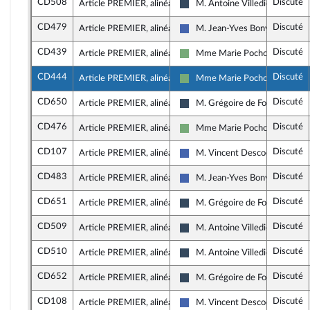
CD508
Discuté
Article PREMIER, alinéa 3
M. Antoine Villedieu
Rassemblement National
CD479
Discuté
Article PREMIER, alinéa 3
M. Jean-Yves Bony
Les Républicains
CD439
Discuté
Article PREMIER, alinéa 4
Mme Marie Pochon
Écologiste - NUPES
CD444
Discuté
Article PREMIER, alinéa 4
Mme Marie Pochon
Écologiste - NUPES
CD650
Discuté
Article PREMIER, alinéa 4
M. Grégoire de Fournas
Rassemblement National
CD476
Discuté
Article PREMIER, alinéa 4
Mme Marie Pochon
Écologiste - NUPES
CD107
Discuté
Article PREMIER, alinéa 4
M. Vincent Descoeur
Les Républicains
CD483
Discuté
Article PREMIER, alinéa 5
M. Jean-Yves Bony
Les Républicains
CD651
Discuté
Article PREMIER, alinéa 5
M. Grégoire de Fournas
Rassemblement National
CD509
Discuté
Article PREMIER, alinéa 5
M. Antoine Villedieu
Rassemblement National
CD510
Discuté
Article PREMIER, alinéa 5
M. Antoine Villedieu
Rassemblement National
CD652
Discuté
Article PREMIER, alinéa 5
M. Grégoire de Fournas
Rassemblement National
CD108
Discuté
Article PREMIER, alinéa 5
M. Vincent Descoeur
Les Républicains