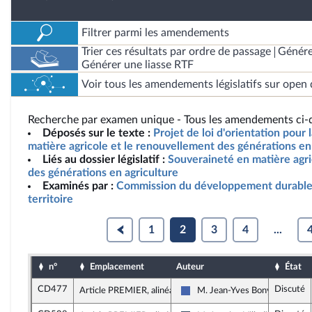
Filtrer parmi les amendements
Trier ces résultats par ordre de passage
Génére
Générer une liasse RTF
Voir tous les amendements législatifs sur open 
Recherche par examen unique - Tous les amendements ci-d
Déposés sur le texte :
Projet de loi d'orientation pour
matière agricole et le renouvellement des générations en 
Liés au dossier législatif :
Souveraineté en matière agr
des générations en agriculture
Examinés par :
Commission du développement durable
territoire
1
2
3
4
...
n°
Emplacement
Auteur
État
CD477
Discuté
Article PREMIER, alinéa 3
M. Jean-Yves Bony
Les Républicains