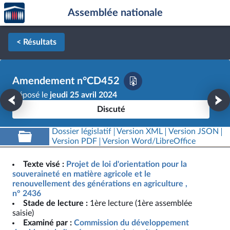
Accèder
Aller au contenu
Aller en bas de la page
Assemblée nationale
à la
page
d'accueil
< Résultats
Amendement n°CD452
Déposé le
jeudi 25 avril 2024
Discuté
Dossier législatif
Version XML
Version JSON
Version PDF
Version Word/LibreOffice
Texte visé :
Projet de loi d'orientation pour la
souveraineté en matière agricole et le
renouvellement des générations en agriculture ,
n° 2436
Stade de lecture :
1ère lecture (1ère assemblée
saisie)
Examiné par :
Commission du développement