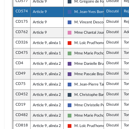
CD577
Discuté
Re
Article 9
M. Grégoire de Fournas
Rassemblement National
CD574
Discuté
Re
Article 9
M. Jean-Yves Bony
Les Républicains
CD175
Discuté
Re
Article 9
M. Vincent Descoeur
Les Républicains
CD762
Discuté
Ad
Article 9
Mme Chantal Jourdan
Socialistes et apparentés
CD326
Discuté
To
Article 9, alinéa 1
M. Loïc Prud'homme
La France insoumise - Nouvelle Unio
CD475
Discuté
To
Article 9, alinéa 1
Mme Marie Pochon
Écologiste - NUPES
CD4
Discuté
To
Article 9, alinéa 2
Mme Danielle Brulebois
Renaissance
CD49
Discuté
To
Article 9, alinéa 2
Mme Pascale Boyer
Renaissance
CD75
Discuté
To
Article 9, alinéa 2
M. Jean-Pierre Taite
Les Républicains
CD452
Discuté
To
Article 9, alinéa 2
M. Christophe Barthès
Rassemblement National
CD19
Discuté
To
Article 9, alinéa 2
Mme Christelle Petex
Les Républicains
CD482
Discuté
To
Article 9, alinéa 2
Mme Marie Pochon
Écologiste - NUPES
CD818
Discuté
To
Article 9, alinéa 2
M. Loïc Prud'homme
La France insoumise - Nouvelle Unio