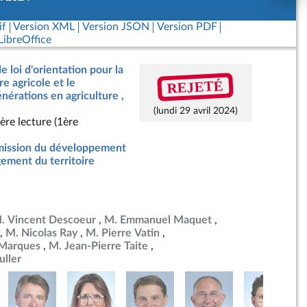
if
Version XML
Version JSON
Version PDF
ibreOffice
e loi d'orientation pour la
REJETÉ
e agricole et le
érations en agriculture ,
(lundi 29 avril 2024)
ère lecture (1ère
ission du développement
ement du territoire
. Vincent Descoeur
M. Emmanuel Maquet
M. Nicolas Ray
M. Pierre Vatin
-Marques
M. Jean-Pierre Taite
ller