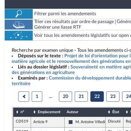
Filtrer parmi les amendements
Trier ces résultats par ordre de passage
Génére
Générer une liasse RTF
Voir tous les amendements législatifs sur open 
Recherche par examen unique - Tous les amendements ci-d
Déposés sur le texte :
Projet de loi d'orientation pour
matière agricole et le renouvellement des générations en 
Liés au dossier législatif :
Souveraineté en matière agr
des générations en agriculture
Examinés par :
Commission du développement durable
territoire
1
...
20
21
22
23
2
n°
Emplacement
Auteur
État
CD519
Discuté
Re
Article 9
M. Antoine Villedieu
Rassemblement National