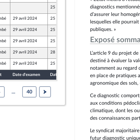
diagnostics mentionnés
25 avril 2024
d’assurer leur homogéné
mbé
29 avril 2024
25 avril 2024
lesquelles elle pourrai
publiques. »
mbé
29 avril 2024
25 avril 2024
Exposé somma
mbé
29 avril 2024
25 avril 2024
mbé
29 avril 2024
28 avril 2024
L’article 9 du projet d
n Populaire écologique et sociale
destiné à évaluer la va
mbé
29 avril 2024
25 avril 2024
notamment au regard de
t
Date d'examen
Date de dépôt
en place de pratiques 
agronomique des sols, 
4
...
40
Ce diagnostic comport
aux conditions pédoclim
climatique, dont les ou
des connaissances part
Le syndicat majoritaire
futur diagnostic unique