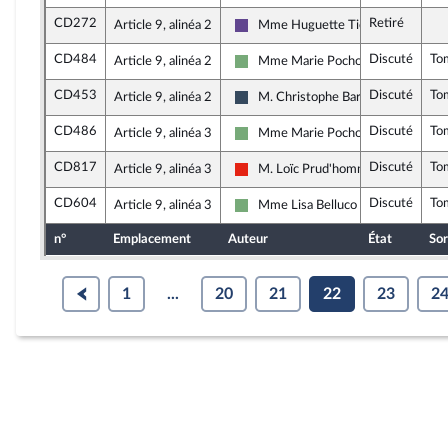
CD272
Retiré
Article 9, alinéa 2
Mme Huguette Tiegna
Renaissance
CD484
Discuté
To
Article 9, alinéa 2
Mme Marie Pochon
Écologiste - NUPES
CD453
Discuté
To
Article 9, alinéa 2
M. Christophe Barthès
Rassemblement National
CD486
Discuté
To
Article 9, alinéa 3
Mme Marie Pochon
Écologiste - NUPES
CD817
Discuté
To
Article 9, alinéa 3
M. Loïc Prud'homme
La France insoumise - Nouvelle Unio
CD604
Discuté
To
Article 9, alinéa 3
Mme Lisa Belluco
Écologiste - NUPES
n°
Emplacement
Auteur
État
Sor
1
...
20
21
22
23
2