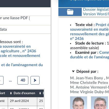
Dossier législat
Version Word/L
r une liasse PDF
Texte visé :
Projet d
data
souveraineté en matièr
renouvellement des gén
n° 2436
essous sont :
Stade de lecture :
1
 la souveraineté en
assemblée saisie)
agriculture , n° 2436
Examiné par :
Comm
icole et renouvellement
durable et de l'aménag
 et de l'aménagement du
Déposé par :
M. Jean-Yves Bony
M
4
...
40
Mme Christelle Petex
M. Antoine Vermorel
Mme Virginie Duby-Mu
Sort
Date d'examen
Date de dépôt
jeté
29 avril 2024
25 avril 2024