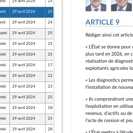
jeté
29 avril 2024
25 avril 2024
jeté
29 avril 2024
25 avril 2024
ARTICLE 9
jeté
29 avril 2024
24 avril 2024
opté
29 avril 2024
25 avril 2024
Rédiger ainsi cet article
mbé
29 avril 2024
25 avril 2024
« L’État se donne pour 
n Populaire écologique et sociale
plus tard en 2026, en c
mbé
29 avril 2024
25 avril 2024
réalisation de diagnost
mbé
29 avril 2024
17 avril 2024
exploitants agricoles lo
mbé
29 avril 2024
22 avril 2024
« Les diagnostics perme
mbé
29 avril 2024
23 avril 2024
l’installation de nouve
mbé
29 avril 2024
25 avril 2024
« Ils comprendront une
l’exploitation en util
mbé
29 avril 2024
18 avril 2024
revenus, d’actifs ou d
mbé
29 avril 2024
25 avril 2024
l’acte de cession et po
mbé
29 avril 2024
28 avril 2024
« L’État mettra à l’étud
n Populaire écologique et sociale