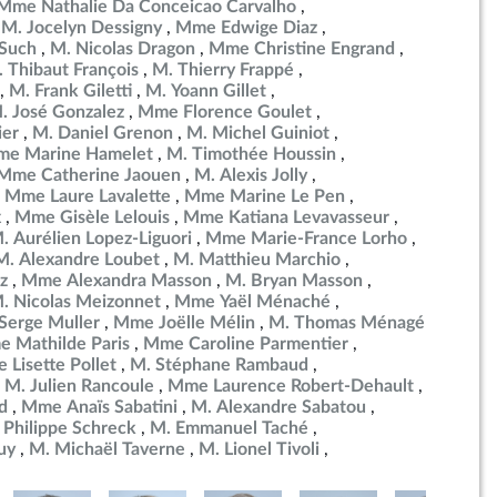
Mme Nathalie Da Conceicao Carvalho
M. Jocelyn Dessigny
Mme Edwige Diaz
Such
M. Nicolas Dragon
Mme Christine Engrand
 Thibaut François
M. Thierry Frappé
M. Frank Giletti
M. Yoann Gillet
. José Gonzalez
Mme Florence Goulet
ier
M. Daniel Grenon
M. Michel Guiniot
e Marine Hamelet
M. Timothée Houssin
Mme Catherine Jaouen
M. Alexis Jolly
Mme Laure Lavalette
Mme Marine Le Pen
x
Mme Gisèle Lelouis
Mme Katiana Levavasseur
. Aurélien Lopez-Liguori
Mme Marie-France Lorho
M. Alexandre Loubet
M. Matthieu Marchio
z
Mme Alexandra Masson
M. Bryan Masson
. Nicolas Meizonnet
Mme Yaël Ménaché
Serge Muller
Mme Joëlle Mélin
M. Thomas Ménagé
 Mathilde Paris
Mme Caroline Parmentier
Lisette Pollet
M. Stéphane Rambaud
M. Julien Rancoule
Mme Laurence Robert-Dehault
d
Mme Anaïs Sabatini
M. Alexandre Sabatou
 Philippe Schreck
M. Emmanuel Taché
uy
M. Michaël Taverne
M. Lionel Tivoli