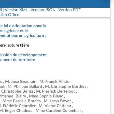
if
Version XML
Version JSON
Version PDF
ibreOffice
e loi d'orientation pour la
e agricole et le
érations en agriculture ,
ère lecture (1ère
ission du développement
ement du territoire
as
M. José Beaurain
M. Franck Allisio
not
M. Philippe Ballard
M. Christophe Barthès
 Christophe Bentz
M. Pierrick Berteloot
manuel Blairy
Mme Sophie Blanc
Mme Pascale Bordes
M. Jorys Bovet
. Frédéric Cabrolier
M. Victor Catteau
M. Roger Chudeau
Mme Caroline Colombier