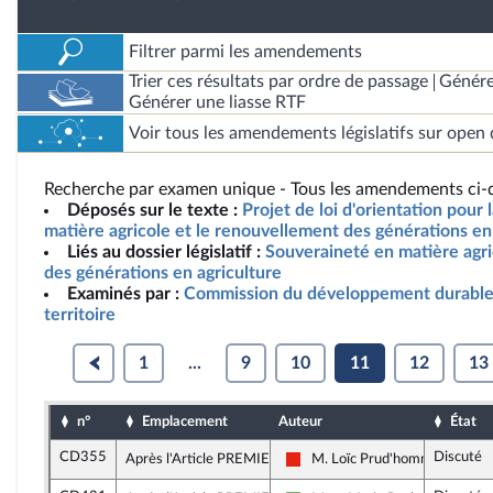
Filtrer parmi les amendements
Trier ces résultats par ordre de passage
Génére
Générer une liasse RTF
Voir tous les amendements législatifs sur open 
Recherche par examen unique - Tous les amendements ci-d
Déposés sur le texte :
Projet de loi d'orientation pour
matière agricole et le renouvellement des générations en 
Liés au dossier législatif :
Souveraineté en matière agr
des générations en agriculture
Examinés par :
Commission du développement durable
territoire
1
...
9
10
11
12
13
n°
Emplacement
Auteur
État
CD355
Discuté
Après l'Article PREMIER
M. Loïc Prud'homme
La France insoumise - Nouvelle