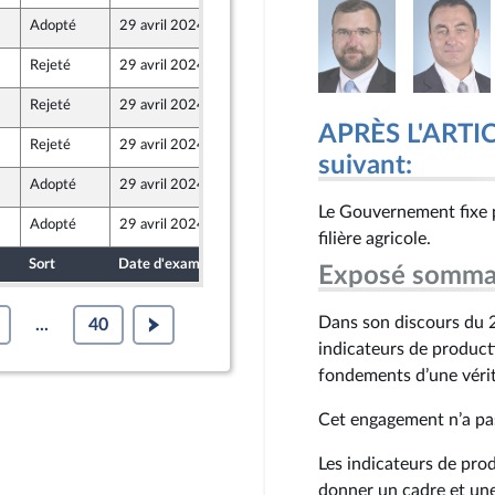
Adopté
29 avril 2024
25 avril 2024
Rejeté
29 avril 2024
25 avril 2024
Rejeté
29 avril 2024
24 avril 2024
 Union Populaire écologique et sociale
APRÈS L'ARTICL
Rejeté
29 avril 2024
25 avril 2024
suivant:
Adopté
29 avril 2024
18 avril 2024
Le Gouvernement fixe 
Adopté
29 avril 2024
24 avril 2024
 Union Populaire écologique et sociale
filière agricole.
Sort
Date d'examen
Date de dépôt
Exposé somma
Dans son discours du 2
...
40
indicateurs de product
fondements d’une vérit
Cet engagement n’a pas 
Les indicateurs de pro
donner un cadre et une