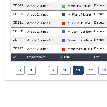
CD545
Discuté
Article 2, alinéa 3
Mme Lisa Belluco
Écologiste - NUPES
CD265
Discuté
Article 2, alinéa 4
M. Pierre Meurin
Rassemblement National
CD211
Discuté
Article 2, alinéa 4
M. Hendrik Davi
La France insoumise - Nouvelle
CD550
Discuté
Article 2, alinéa 4
M. Jean-Yves Bony
Les Républicains
CD22
Discuté
Article 2, alinéa 4
Mme Christelle Petex
Les Républicains
CD192
Discuté
Article 2, alinéa 4
Mme Mathilde Hignet
La France insoumise - Nouvelle
n°
Emplacement
Auteur
État
1
...
9
10
11
12
13