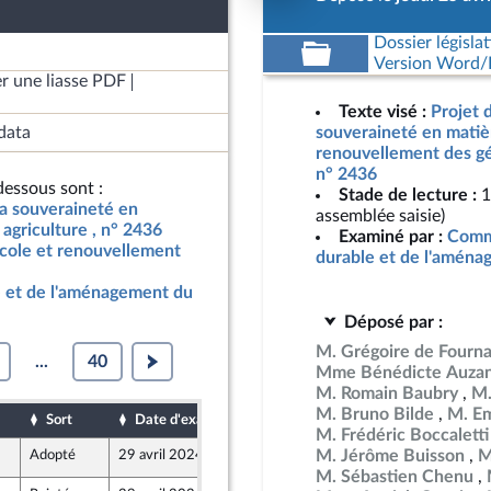
Dossier législat
Version Word/L
r une liasse PDF
Texte visé :
Projet d
data
souveraineté en matièr
renouvellement des gén
n° 2436
essous sont :
Stade de lecture :
1
 la souveraineté en
assemblée saisie)
agriculture , n° 2436
Examiné par :
Comm
icole et renouvellement
durable et de l'aménag
 et de l'aménagement du
Déposé par :
M. Grégoire de Fourn
...
40
Mme Bénédicte Auza
M. Romain Baubry
M.
M. Bruno Bilde
M. Em
Sort
Date d'examen
Date de dépôt
M. Frédéric Boccaletti
M. Jérôme Buisson
M
Adopté
29 avril 2024
25 avril 2024
 Union Populaire écologique et sociale
M. Sébastien Chenu