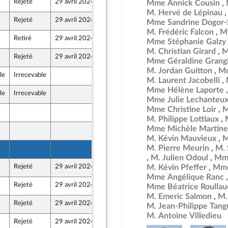
Rejeté
29 avril 2024
25 avril 2024
Mme Annick Cousin
M. Hervé de Lépinau
Rejeté
29 avril 2024
25 avril 2024
Mme Sandrine Dogor-
M. Frédéric Falcon
M.
Retiré
29 avril 2024
25 avril 2024
es
Mme Stéphanie Galzy
M. Christian Girard
M
Rejeté
29 avril 2024
25 avril 2024
Mme Géraldine Grang
M. Jordan Guitton
Mm
le
Irrecevable
25 avril 2024
M. Laurent Jacobelli
Mme Hélène Laporte
le
Irrecevable
24 avril 2024
Mme Julie Lechanteu
Mme Christine Loir
M
25 avril 2024
M. Philippe Lottiaux
Mme Michèle Martine
25 avril 2024
M. Kévin Mauvieux
M
M. Pierre Meurin
M. 
25 avril 2024
M. Julien Odoul
Mme
Rejeté
29 avril 2024
24 avril 2024
M. Kévin Pfeffer
Mme 
 Union Populaire écologique et sociale
Mme Angélique Ranc
Rejeté
29 avril 2024
25 avril 2024
Mme Béatrice Roullau
M. Emeric Salmon
M.
Rejeté
29 avril 2024
25 avril 2024
M. Jean-Philippe Tang
 Union Populaire écologique et sociale
M. Antoine Villedieu
Rejeté
29 avril 2024
25 avril 2024
 Union Populaire écologique et sociale