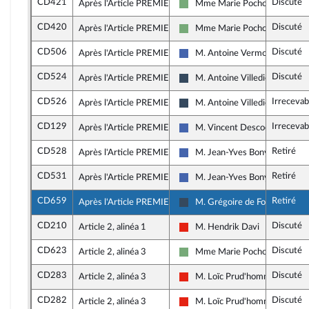
CD421
Discuté
Après l'Article PREMIER
Mme Marie Pochon
Écologiste - NUPES
CD420
Discuté
Après l'Article PREMIER
Mme Marie Pochon
Écologiste - NUPES
CD506
Discuté
Après l'Article PREMIER
M. Antoine Vermorel-Marqu
Les Républicains
CD524
Discuté
Après l'Article PREMIER
M. Antoine Villedieu
Rassemblement National
CD526
Irrecevab
Après l'Article PREMIER
M. Antoine Villedieu
Rassemblement National
CD129
Irrecevab
Après l'Article PREMIER
M. Vincent Descoeur
Les Républicains
CD528
Retiré
Après l'Article PREMIER
M. Jean-Yves Bony
Les Républicains
CD531
Retiré
Après l'Article PREMIER
M. Jean-Yves Bony
Les Républicains
CD659
Retiré
Après l'Article PREMIER
M. Grégoire de Fournas
Rassemblement National
CD210
Discuté
Article 2, alinéa 1
M. Hendrik Davi
La France insoumise - Nouvelle
CD623
Discuté
Article 2, alinéa 3
Mme Marie Pochon
Écologiste - NUPES
CD283
Discuté
Article 2, alinéa 3
M. Loïc Prud'homme
La France insoumise - Nouvelle
CD282
Discuté
Article 2, alinéa 3
M. Loïc Prud'homme
La France insoumise - Nouvelle