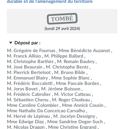
durable et de l'aménagement du territoire
TOMBÉ
(lundi 29 avril 2024)
Déposé par :
M. Grégoire de Fournas
Mme Bénédicte Auzanot
M. Franck Allisio
M. Philippe Ballard
M. Christophe Barthès
M. Romain Baubry
M. José Beaurain
M. Christophe Bentz
M. Pierrick Berteloot
M. Bruno Bilde
M. Emmanuel Blairy
Mme Sophie Blanc
M. Frédéric Boccaletti
Mme Pascale Bordes
M. Jorys Bovet
M. Jérôme Buisson
M. Frédéric Cabrolier
M. Victor Catteau
M. Sébastien Chenu
M. Roger Chudeau
Mme Caroline Colombier
Mme Annick Cousin
Mme Nathalie Da Conceicao Carvalho
M. Hervé de Lépinau
M. Jocelyn Dessigny
Mme Edwige Diaz
Mme Sandrine Dogor-Such
M. Nicolas Dragon
Mme Christine Engrand