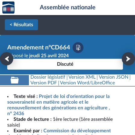
Accèder
Aller au contenu
Aller en bas de la page
Assemblée nationale
à la
page
d'accueil
< Résultats
Amendement n°CD664
Déposé le
jeudi 25 avril 2024
Discuté
Dossier législatif
Version XML
Version JSON
Version PDF
Version Word/LibreOffice
Texte visé :
Projet de loi d'orientation pour la
souveraineté en matière agricole et le
renouvellement des générations en agriculture ,
n° 2436
Stade de lecture :
1ère lecture (1ère assemblée
saisie)
Examiné par :
Commission du développement