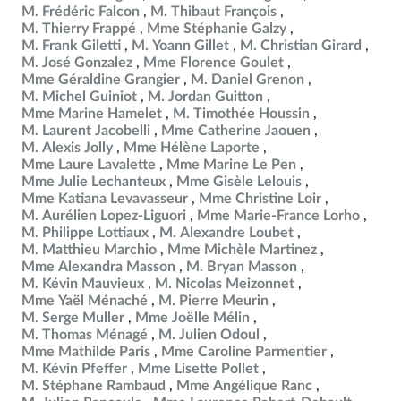
M. Frédéric Falcon
M. Thibaut François
M. Thierry Frappé
Mme Stéphanie Galzy
M. Frank Giletti
M. Yoann Gillet
M. Christian Girard
M. José Gonzalez
Mme Florence Goulet
Mme Géraldine Grangier
M. Daniel Grenon
M. Michel Guiniot
M. Jordan Guitton
Mme Marine Hamelet
M. Timothée Houssin
M. Laurent Jacobelli
Mme Catherine Jaouen
M. Alexis Jolly
Mme Hélène Laporte
Mme Laure Lavalette
Mme Marine Le Pen
Mme Julie Lechanteux
Mme Gisèle Lelouis
Mme Katiana Levavasseur
Mme Christine Loir
M. Aurélien Lopez-Liguori
Mme Marie-France Lorho
M. Philippe Lottiaux
M. Alexandre Loubet
M. Matthieu Marchio
Mme Michèle Martinez
Mme Alexandra Masson
M. Bryan Masson
M. Kévin Mauvieux
M. Nicolas Meizonnet
Mme Yaël Ménaché
M. Pierre Meurin
M. Serge Muller
Mme Joëlle Mélin
M. Thomas Ménagé
M. Julien Odoul
Mme Mathilde Paris
Mme Caroline Parmentier
M. Kévin Pfeffer
Mme Lisette Pollet
M. Stéphane Rambaud
Mme Angélique Ranc