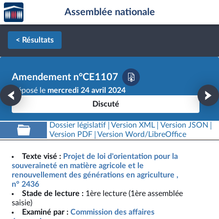
Accèder
Aller au contenu
Aller en bas de la page
Assemblée nationale
à la
page
d'accueil
< Résultats
Amendement n°CE1107
Déposé le
mercredi 24 avril 2024
Discuté
Dossier législatif
Version XML
Version JSON
Version PDF
Version Word/LibreOffice
Texte visé :
Projet de loi d'orientation pour la
souveraineté en matière agricole et le
renouvellement des générations en agriculture ,
n° 2436
Stade de lecture :
1ère lecture (1ère assemblée
saisie)
Examiné par :
Commission des affaires