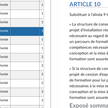
ARTICLE 10
Tombé
16 avril 2024
Tombé
16 avril 2024
Substituer à l’alinéa 9 
Tombé
17 avril 2024
« La structure de cons
projet d’installation ré
Tombé
17 avril 2024
nécessaire au regard de
Tombé
17 avril 2024
un parcours de formati
compétences nécessaire
Tombé
19 avril 2024
conception et la mise à
Tombé
22 avril 2024
formation sont assurée
Tombé
22 avril 2024
« Si la structure de c
projet de cession d’exp
Tombé
23 avril 2024
de formation pour lui 
Tombé
23 avril 2024
nécessaires à la mise e
conception et la mise à
Tombé
23 avril 2024
formation sont assurées
Tombé
23 avril 2024
Exposé somma