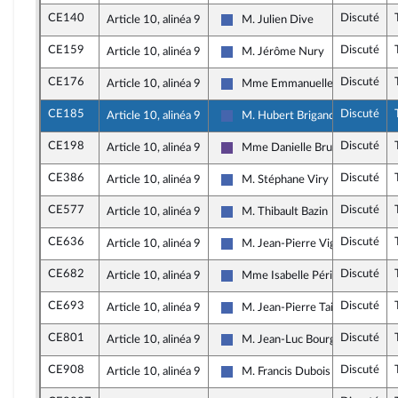
CE140
Discuté
Article 10, alinéa 9
M. Julien Dive
Les Républicains
CE159
Discuté
Article 10, alinéa 9
M. Jérôme Nury
Les Républicains
CE176
Discuté
Article 10, alinéa 9
Mme Emmanuelle Anthoine
Les Républicains
CE185
Discuté
Article 10, alinéa 9
M. Hubert Brigand
Les Républicains
CE198
Discuté
Article 10, alinéa 9
Mme Danielle Brulebois
Renaissance
CE386
Discuté
Article 10, alinéa 9
M. Stéphane Viry
Les Républicains
CE577
Discuté
Article 10, alinéa 9
M. Thibault Bazin
Les Républicains
CE636
Discuté
Article 10, alinéa 9
M. Jean-Pierre Vigier
Les Républicains
CE682
Discuté
Article 10, alinéa 9
Mme Isabelle Périgault
Les Républicains
CE693
Discuté
Article 10, alinéa 9
M. Jean-Pierre Taite
Les Républicains
CE801
Discuté
Article 10, alinéa 9
M. Jean-Luc Bourgeaux
Les Républicains
CE908
Discuté
Article 10, alinéa 9
M. Francis Dubois
Les Républicains