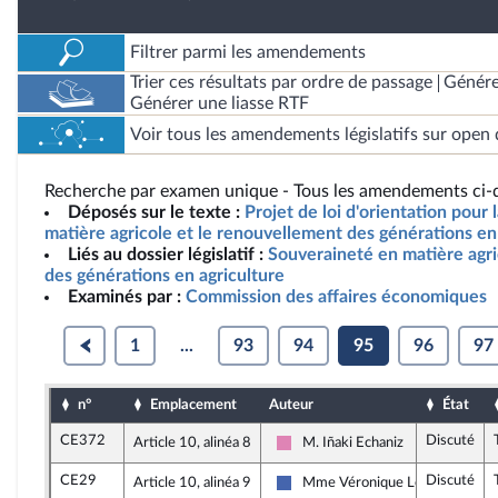
Filtrer parmi les amendements
Trier ces résultats par ordre de passage
Génére
Générer une liasse RTF
Voir tous les amendements législatifs sur open 
Recherche par examen unique - Tous les amendements ci-d
Déposés sur le texte :
Projet de loi d'orientation pour
matière agricole et le renouvellement des générations en 
Liés au dossier législatif :
Souveraineté en matière agr
des générations en agriculture
Examinés par :
Commission des affaires économiques
1
...
93
94
95
96
97
n°
Emplacement
Auteur
État
CE372
Discuté
Article 10, alinéa 8
M. Iñaki Echaniz
Socialistes et apparentés
CE29
Discuté
Article 10, alinéa 9
Mme Véronique Louwagie
Les Républicains