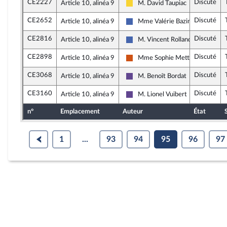
CE2227
Discuté
Article 10, alinéa 9
M. David Taupiac
Libertés, Indépendants, Outre-me
CE2652
Discuté
Article 10, alinéa 9
Mme Valérie Bazin-Malgras
Les Républicains
CE2816
Discuté
Article 10, alinéa 9
M. Vincent Rolland
Les Républicains
CE2898
Discuté
Article 10, alinéa 9
Mme Sophie Mette
Démocrate (MoDem et Indépend
CE3068
Discuté
Article 10, alinéa 9
M. Benoît Bordat
Renaissance
CE3160
Discuté
Article 10, alinéa 9
M. Lionel Vuibert
Renaissance
n°
Emplacement
Auteur
État
1
...
93
94
95
96
97