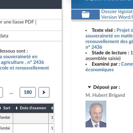
Dossier législat
Version Word/L
r une liasse PDF
Texte visé :
Projet d
data
souveraineté en matièr
renouvellement des gén
n° 2436
essous sont :
Stade de lecture :
1
 la souveraineté en
assemblée saisie)
agriculture , n° 2436
Examiné par :
Commi
icole et renouvellement
économiques
Déposé par :
...
180
M. Hubert Brigand
Sort
Date d'examen
Date de dépôt
Tombé
18 avril 2024
Tombé
12 avril 2024