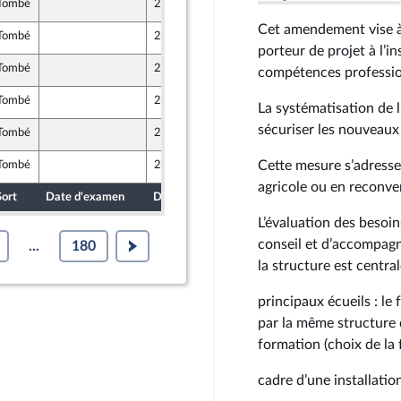
Tombé
26 avril 2024
r et Territoires
Cet amendement vise à 
Tombé
26 avril 2024
porteur de projet à l’in
Tombé
26 avril 2024
compétences profession
Tombé
26 avril 2024
La systématisation de 
ants)
sécuriser les nouveaux 
Tombé
26 avril 2024
Cette mesure s’adresse
Tombé
26 avril 2024
agricole ou en reconve
Sort
Date d'examen
Date de dépôt
L’évaluation des besoin
conseil et d’accompagn
...
180
la structure est centra
principaux écueils : le
par la même structure q
formation (choix de la 
cadre d’une installatio