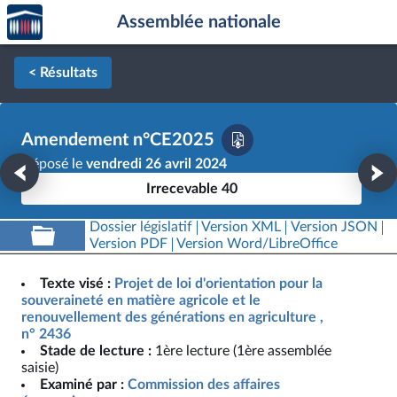
Accèder
Aller au contenu
Aller en bas de la page
Assemblée nationale
à la
page
d'accueil
< Résultats
Amendement n°CE2025
Déposé le
vendredi 26 avril 2024
Irrecevable 40
Dossier législatif
Version XML
Version JSON
Version PDF
Version Word/LibreOffice
Texte visé :
Projet de loi d'orientation pour la
souveraineté en matière agricole et le
renouvellement des générations en agriculture ,
n° 2436
Stade de lecture :
1ère lecture (1ère assemblée
saisie)
Examiné par :
Commission des affaires