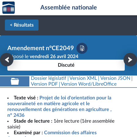
Accèder
Aller au contenu
Aller en bas de la page
Assemblée nationale
à la
page
d'accueil
< Résultats
Amendement n°CE2049
Déposé le
vendredi 26 avril 2024
Discuté
Dossier législatif
Version XML
Version JSON
Version PDF
Version Word/LibreOffice
Texte visé :
Projet de loi d'orientation pour la
souveraineté en matière agricole et le
renouvellement des générations en agriculture ,
n° 2436
Stade de lecture :
1ère lecture (1ère assemblée
saisie)
Examiné par :
Commission des affaires