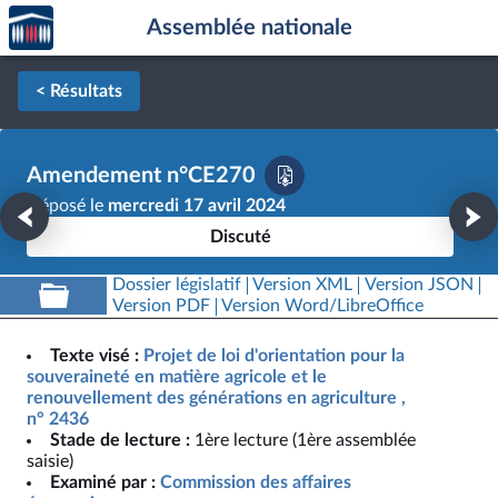
Accèder
Aller au contenu
Aller en bas de la page
Assemblée nationale
à la
page
d'accueil
< Résultats
Amendement n°CE270
Déposé le
mercredi 17 avril 2024
Discuté
Dossier législatif
Version XML
Version JSON
Version PDF
Version Word/LibreOffice
Texte visé :
Projet de loi d'orientation pour la
souveraineté en matière agricole et le
renouvellement des générations en agriculture ,
n° 2436
Stade de lecture :
1ère lecture (1ère assemblée
saisie)
Examiné par :
Commission des affaires