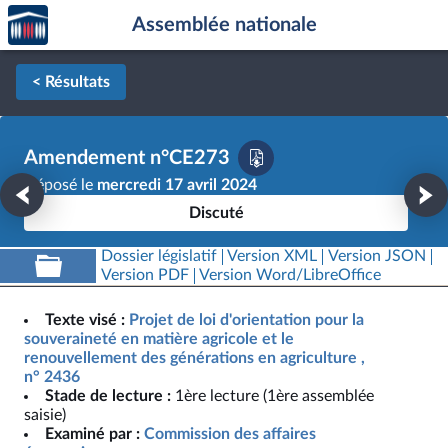
Accèder
Aller au contenu
Aller en bas de la page
Assemblée nationale
à la
page
d'accueil
< Résultats
Amendement n°CE273
Déposé le
mercredi 17 avril 2024
Discuté
Dossier législatif
Version XML
Version JSON
Version PDF
Version Word/LibreOffice
Texte visé :
Projet de loi d'orientation pour la
souveraineté en matière agricole et le
renouvellement des générations en agriculture ,
n° 2436
Stade de lecture :
1ère lecture (1ère assemblée
saisie)
Examiné par :
Commission des affaires