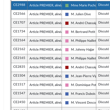
CE2988
Discuté
Article PREMIER, alinéa 6
Mme Marie Pochon
Écologiste - NUPES
CE2566
Discuté
Article PREMIER, alinéa 6
M. Julien Dive
Les Républicains
CE1707
Discuté
Article PREMIER, alinéa 6
M. André Chassaigne
Gauche démocrate et républi
CE1734
Discuté
Article PREMIER, alinéa 6
M. Bertrand Petit
Socialistes et apparentés
CE2164
Discuté
Article PREMIER, alinéa 6
M. Philippe Naillet
Socialistes et apparentés
CE2162
Discuté
Article PREMIER, alinéa 6
M. Johnny Hajjar
Socialistes et apparentés
CE2165
Discuté
Article PREMIER, alinéa 6
M. Philippe Naillet
Socialistes et apparentés
CE2835
Discuté
Article PREMIER, alinéa 6
M. André Chassaigne
Gauche démocrate et républi
CE1504
Discuté
Article PREMIER, alinéa 6
M. Jean-Pierre Vigier
Les Républicains
CE1517
Discuté
Article PREMIER, alinéa 6
M. Dominique Potier
Socialistes et apparentés
CE1547
Discuté
Article PREMIER, alinéa 6
M. Francis Dubois
Les Républicains
CE2450
Discuté
Article PREMIER, alinéa 6
M. Vincent Descoeur
Les Républicains