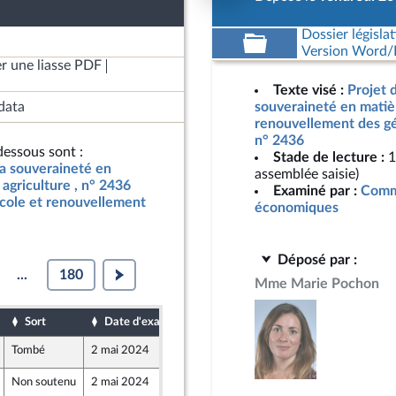
Dossier législat
Version Word/L
r une liasse PDF
Texte visé :
Projet d
data
souveraineté en matièr
renouvellement des gén
n° 2436
essous sont :
Stade de lecture :
1
 la souveraineté en
assemblée saisie)
agriculture , n° 2436
Examiné par :
Commi
icole et renouvellement
économiques
Déposé par :
...
180
Mme Marie Pochon
Sort
Date d'examen
Date de dépôt
Tombé
2 mai 2024
26 avril 2024
-mer et Territoires
Non soutenu
2 mai 2024
26 avril 2024
caine - NUPES