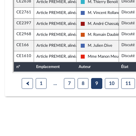
CE2638
Discuté
Article PREMIER, alinéa 6
M. Thierry Benoit
Horizons et apparentés
CE2761
Discuté
Article PREMIER, alinéa 6
M. Vincent Rolland
Les Républicains
CE2397
Discuté
Article PREMIER, alinéa 6
M. André Chassaigne
Gauche démocrate et républi
CE2968
Discuté
Article PREMIER, alinéa 6
M. Romain Daubié
Démocrate (MoDem et Indép
CE166
Discuté
Article PREMIER, alinéa 6
M. Julien Dive
Les Républicains
CE1610
Discuté
Article PREMIER, alinéa 6
Mme Manon Meunier
La France insoumise - Nouvell
n°
Emplacement
Auteur
État
1
...
7
8
9
10
11