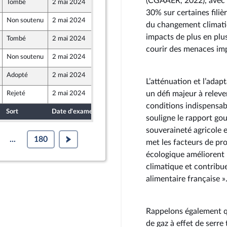
(CGAAER, 2022), avec 
Tombé
2 mai 2024
26 avril 2024
30% sur certaines filiè
Non soutenu
2 mai 2024
26 avril 2024
du changement climati
impacts de plus en plus
Tombé
2 mai 2024
26 avril 2024
caine - NUPES
courir des menaces imp
Non soutenu
2 mai 2024
26 avril 2024
endants)
Adopté
2 mai 2024
16 avril 2024
L’atténuation et l’adap
un défi majeur à relever
Rejeté
2 mai 2024
25 avril 2024
e Union Populaire écologique et sociale
conditions indispensab
Sort
Date d'examen
Date de dépôt
souligne le rapport go
souveraineté agricole 
...
180
met les facteurs de pro
écologique améliorent l
climatique et contribue
alimentaire française »
Rappelons également qu
de gaz à effet de serre 