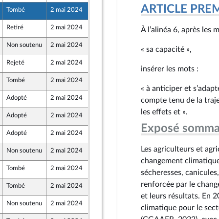
ARTICLE PRE
Tombé
2 mai 2024
26 avril 2024
Retiré
2 mai 2024
26 avril 2024
À l’alinéa 6, après les 
Non soutenu
2 mai 2024
25 avril 2024
« sa capacité »,
caine - NUPES
Rejeté
2 mai 2024
25 avril 2024
insérer les mots :
Tombé
2 mai 2024
26 avril 2024
« à anticiper et s’ada
Adopté
2 mai 2024
26 avril 2024
compte tenu de la traj
les effets et ».
Adopté
2 mai 2024
26 avril 2024
Exposé somma
Adopté
2 mai 2024
26 avril 2024
caine - NUPES
Les agriculteurs et agr
Non soutenu
2 mai 2024
25 avril 2024
changement climatique.
Tombé
2 mai 2024
25 avril 2024
sécheresses, canicules,
renforcée par le chang
Tombé
2 mai 2024
25 avril 2024
et leurs résultats. En
Non soutenu
2 mai 2024
26 avril 2024
climatique pour le sect