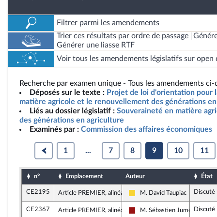
Filtrer parmi les amendements
Trier ces résultats par ordre de passage
Génére
Générer une liasse RTF
Voir tous les amendements législatifs sur open 
Recherche par examen unique - Tous les amendements ci-d
Déposés sur le texte :
Projet de loi d'orientation pour
matière agricole et le renouvellement des générations en 
Liés au dossier législatif :
Souveraineté en matière agr
des générations en agriculture
Examinés par :
Commission des affaires économiques
1
...
7
8
9
10
11
n°
Emplacement
Auteur
État
CE2195
Discuté
Article PREMIER, alinéa 6
M. David Taupiac
Libertés, Indépendants, Outre
CE2367
Discuté
Article PREMIER, alinéa 6
M. Sébastien Jumel
Gauche démocrate et républi