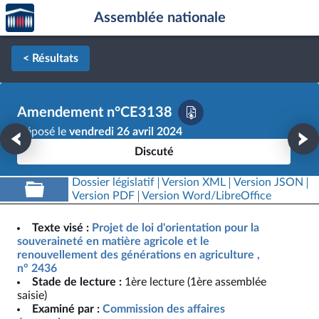
Accèder
Aller au contenu
Aller en bas de la page
Assemblée nationale
à la
page
d'accueil
< Résultats
Amendement n°CE3138
Déposé le
vendredi 26 avril 2024
Discuté
Dossier législatif
Version XML
Version JSON
Version PDF
Version Word/LibreOffice
Texte visé :
Projet de loi d'orientation pour la
souveraineté en matière agricole et le
renouvellement des générations en agriculture ,
n° 2436
Stade de lecture :
1ère lecture (1ère assemblée
saisie)
Examiné par :
Commission des affaires