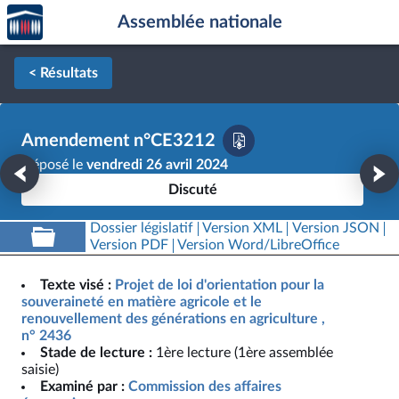
Accèder
Aller au contenu
Aller en bas de la page
Assemblée nationale
à la
page
d'accueil
< Résultats
Amendement n°CE3212
Déposé le
vendredi 26 avril 2024
Discuté
Dossier législatif
Version XML
Version JSON
Version PDF
Version Word/LibreOffice
Texte visé :
Projet de loi d'orientation pour la
souveraineté en matière agricole et le
renouvellement des générations en agriculture ,
n° 2436
Stade de lecture :
1ère lecture (1ère assemblée
saisie)
Examiné par :
Commission des affaires