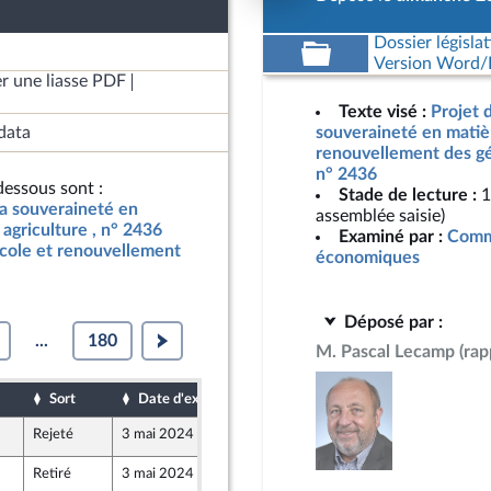
Dossier législat
Version Word/L
r une liasse PDF
Texte visé :
Projet d
data
souveraineté en matièr
renouvellement des gén
n° 2436
essous sont :
Stade de lecture :
1
 la souveraineté en
assemblée saisie)
agriculture , n° 2436
Examiné par :
Commi
icole et renouvellement
économiques
Déposé par :
...
180
M. Pascal Lecamp
(rap
Sort
Date d'examen
Date de dépôt
Rejeté
3 mai 2024
26 avril 2024
Retiré
3 mai 2024
18 avril 2024