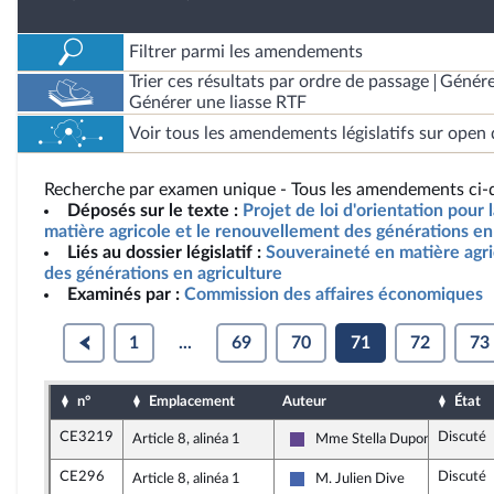
Filtrer parmi les amendements
Trier ces résultats par ordre de passage
Génére
Générer une liasse RTF
Voir tous les amendements législatifs sur open 
Recherche par examen unique - Tous les amendements ci-d
Déposés sur le texte :
Projet de loi d'orientation pour
matière agricole et le renouvellement des générations en 
Liés au dossier législatif :
Souveraineté en matière agr
des générations en agriculture
Examinés par :
Commission des affaires économiques
1
...
69
70
71
72
73
n°
Emplacement
Auteur
État
CE3219
Discuté
Article 8, alinéa 1
Mme Stella Dupont
Renaissance
CE296
Discuté
Article 8, alinéa 1
M. Julien Dive
Les Républicains