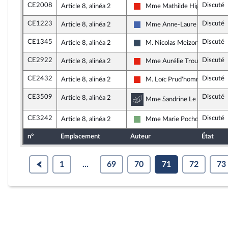
CE2008
Discuté
Article 8, alinéa 2
Mme Mathilde Hignet
La France insoumise - Nouvelle
CE1223
Discuté
Article 8, alinéa 2
Mme Anne-Laure Blin
Les Républicains
CE1345
Discuté
Article 8, alinéa 2
M. Nicolas Meizonnet
Rassemblement National
CE2922
Discuté
Article 8, alinéa 2
Mme Aurélie Trouvé
La France insoumise - Nouvelle
CE2432
Discuté
Article 8, alinéa 2
M. Loïc Prud'homme
La France insoumise - Nouvelle
CE3509
Discuté
Article 8, alinéa 2
Commission du dévelo
Mme Sandrine Le Feur, rappo
CE3242
Discuté
Article 8, alinéa 2
Mme Marie Pochon
Écologiste - NUPES
n°
Emplacement
Auteur
État
1
...
69
70
71
72
73