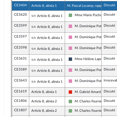
CE3404
Discuté
Article 8, alinéa 1
M. Pascal Lecamp, rapporteur
CE3620
Discuté
Sous-amendement de l'amendement n°C
Mme Marie Pochon
Article 8, alinéa 1
Écologiste - NUPES
CE3599
Discuté
Sous-amendement de l'amendement n°C
M. Dominique Potier
Article 8, alinéa 1
Socialistes et apparentés
CE3597
Discuté
Sous-amendement de l'amendement n°C
M. Dominique Potier
Article 8, alinéa 1
Socialistes et apparentés
CE3598
Discuté
Sous-amendement de l'amendement n°C
M. Dominique Potier
Article 8, alinéa 1
Socialistes et apparentés
CE3631
Discuté
Sous-amendement de l'amendement n°C
Mme Hélène Laporte
Article 8, alinéa 1
Rassemblement National
CE3589
Discuté
Sous-amendement de l'amendement n°C
M. Dominique Potier
Article 8, alinéa 1
Socialistes et apparentés
CE3643
Irreceva
Sous-amendement de l'amendement n°C
M. Dominique Potier
Article 8, alinéa 1
Socialistes et apparentés
CE1619
Discuté
Article 8, alinéa 1
M. Gabriel Amard
La France insoumise - Nouvelle
CE1806
Discuté
Article 8, alinéa 2
M. Charles Fournier
Écologiste - NUPES
CE1807
Discuté
Article 8, alinéa 2
M. Charles Fournier
Écologiste - NUPES