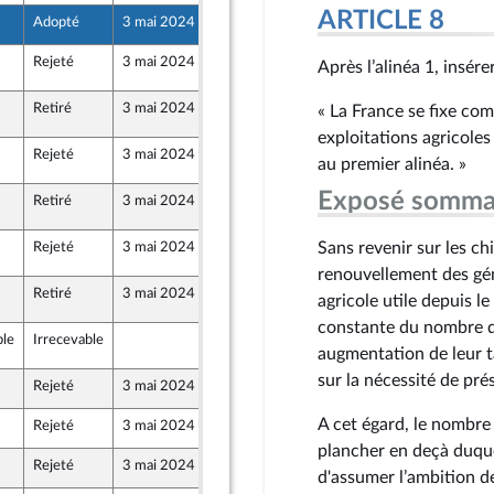
ARTICLE 8
Adopté
3 mai 2024
28 avril 2024
Rejeté
3 mai 2024
2 mai 2024
E3404
Après l’alinéa 1, insérer
Retiré
3 mai 2024
2 mai 2024
« La France se fixe c
E3404
exploitations agricole
Rejeté
3 mai 2024
2 mai 2024
E3404
au premier alinéa. »
Exposé somma
Retiré
3 mai 2024
2 mai 2024
E3404
Sans revenir sur les chi
Rejeté
3 mai 2024
2 mai 2024
E3404
renouvellement des géné
Retiré
3 mai 2024
2 mai 2024
E3404
agricole utile depuis 
constante du nombre d
ble
Irrecevable
3 mai 2024
E3404
augmentation de leur t
sur la nécessité de pré
Rejeté
3 mai 2024
25 avril 2024
 Union Populaire écologique et sociale
A cet égard, le nombre
Rejeté
3 mai 2024
26 avril 2024
plancher en deçà duque
Rejeté
3 mai 2024
26 avril 2024
d'assumer l’ambition d