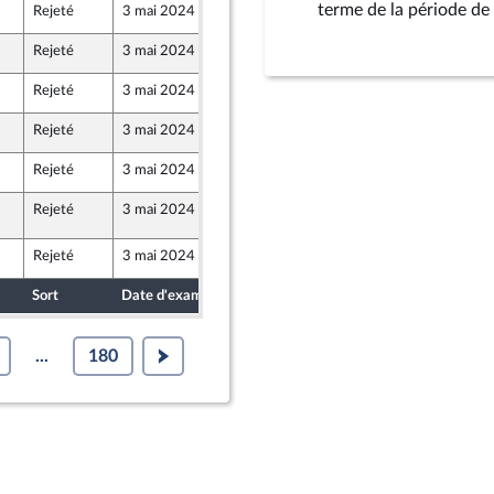
terme de la période de 
Rejeté
3 mai 2024
26 avril 2024
 Union Populaire écologique et sociale
Rejeté
3 mai 2024
24 avril 2024
Rejeté
3 mai 2024
25 avril 2024
Rejeté
3 mai 2024
26 avril 2024
 Union Populaire écologique et sociale
Rejeté
3 mai 2024
26 avril 2024
 Union Populaire écologique et sociale
Rejeté
3 mai 2024
29 avril 2024
ppement durable et de l'aménagement du territoire
rteure de la commission du développement durable et de l'aménagement du ter
Rejeté
3 mai 2024
26 avril 2024
Sort
Date d'examen
Date de dépôt
...
180