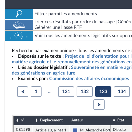
Filtrer parmi les amendements
Trier ces résultats par ordre de passage
Génére
Générer une liasse RTF
Voir tous les amendements législatifs sur open 
Recherche par examen unique - Tous les amendements ci-d
Déposés sur le texte :
Projet de loi d'orientation pour
matière agricole et le renouvellement des générations en 
Liés au dossier législatif :
Souveraineté en matière agr
des générations en agriculture
Examinés par :
Commission des affaires économiques
1
...
131
132
133
134
n°
Emplacement
Auteur
État
CE1598
Discuté
Article 13, alinéa 1
M. Alexandre Portier