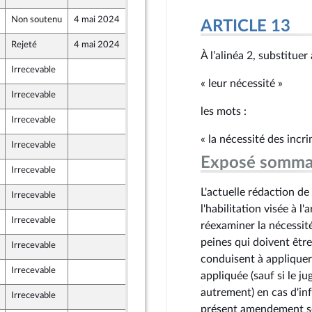
Non soutenu
4 mai 2024
26 avril 2024
ARTICLE 13
Rejeté
4 mai 2024
26 avril 2024
À l’alinéa 2, substituer
Irrecevable
24 avril 2024
« leur nécessité »
Irrecevable
25 avril 2024
les mots :
Irrecevable
26 avril 2024
« la nécessité des incr
Irrecevable
26 avril 2024
Exposé somma
Irrecevable
26 avril 2024
L'actuelle rédaction de 
Irrecevable
26 avril 2024
l'habilitation visée à l
Irrecevable
26 avril 2024
réexaminer la nécessité
ants)
peines qui doivent êtr
Irrecevable
26 avril 2024
conduisent à appliquer
Irrecevable
26 avril 2024
appliquée (sauf si le j
ants)
autrement) en cas d'in
Irrecevable
26 avril 2024
présent amendement se 