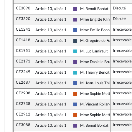
Les Républicains
CE3090
Discuté
Article 13, alinéa 1
M. Benoît Bordat
Renaissance
CE3320
Discuté
Article 13, alinéa 1
Mme Brigitte Klinkert
Renaissance
CE1241
Irrecevable
Article 13, alinéa 1
Mme Émilie Bonnivard
Les Républicains
CE1418
Irrecevable
Article 13, alinéa 1
M. Grégoire de Fournas
Rassemblement National
CE1951
Irrecevable
Article 13, alinéa 1
M. Luc Lamirault
Horizons et apparentés
CE2171
Irrecevable
Article 13, alinéa 1
Mme Danielle Brulebois
Renaissance
CE2249
Irrecevable
Article 13, alinéa 1
M. Thierry Benoit
Horizons et apparentés
CE2687
Irrecevable
Article 13, alinéa 1
M. Jean-Louis Thiériot
Les Républicains
CE2908
Irrecevable
Article 13, alinéa 1
Mme Sophie Mette
Démocrate (MoDem et Indépend
CE2738
Irrecevable
Article 13, alinéa 1
M. Vincent Rolland
Les Républicains
CE2912
Irrecevable
Article 13, alinéa 1
Mme Sophie Mette
Démocrate (MoDem et Indépend
CE3088
Irrecevable
Article 13, alinéa 1
M. Benoît Bordat
Renaissance