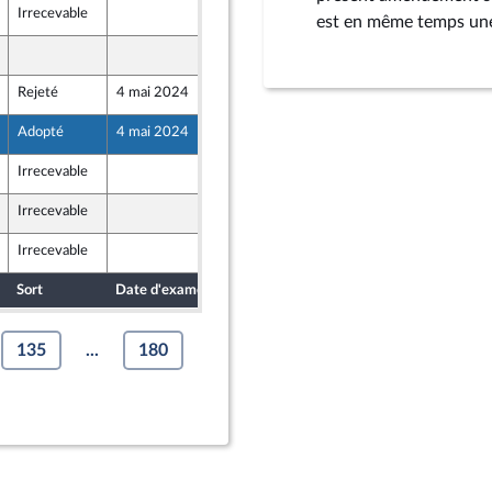
Irrecevable
26 avril 2024
est en même temps une 
29 avril 2024
Rejeté
4 mai 2024
26 avril 2024
Adopté
4 mai 2024
29 avril 2024
Irrecevable
19 avril 2024
Irrecevable
25 avril 2024
Irrecevable
26 avril 2024
ants)
Sort
Date d'examen
Date de dépôt
135
...
180