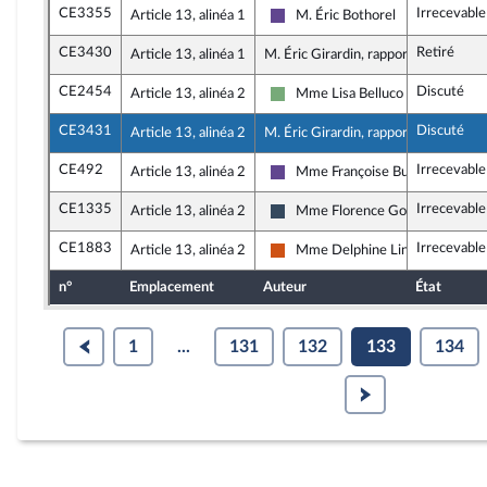
CE3355
Irrecevable
Article 13, alinéa 1
M. Éric Bothorel
Renaissance
CE3430
Retiré
Article 13, alinéa 1
M. Éric Girardin, rapporteur
CE2454
Discuté
Article 13, alinéa 2
Mme Lisa Belluco
Écologiste - NUPES
CE3431
Discuté
Article 13, alinéa 2
M. Éric Girardin, rapporteur
CE492
Irrecevable
Article 13, alinéa 2
Mme Françoise Buffet
Renaissance
CE1335
Irrecevable
Article 13, alinéa 2
Mme Florence Goulet
Rassemblement National
CE1883
Irrecevable
Article 13, alinéa 2
Mme Delphine Lingemann
Démocrate (MoDem et Indépend
n°
Emplacement
Auteur
État
1
...
131
132
133
134