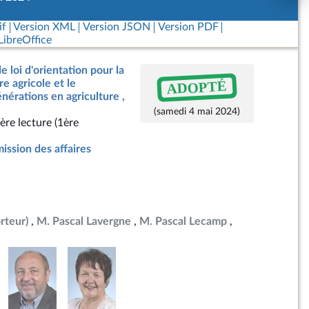
if
Version XML
Version JSON
Version PDF
ibreOffice
e loi d'orientation pour la
ADOPTÉ
e agricole et le
érations en agriculture ,
(samedi 4 mai 2024)
ère lecture (1ère
ssion des affaires
rteur)
M. Pascal Lavergne
M. Pascal Lecamp