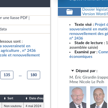
Dossier législat
Version Word/L
r une liasse PDF
Texte visé :
Projet d
data
souveraineté en matièr
renouvellement des gén
n° 2436
essous sont :
Stade de lecture :
1
 la souveraineté en
assemblée saisie)
agriculture , n° 2436
Examiné par :
Commi
icole et renouvellement
économiques
Déposé par :
135
...
180
M. Éric Girardin
(rappo
Mme Nicole Le Peih
Sort
Date d'examen
Date de dépôt
Non soutenu
4 mai 2024
25 avril 2024