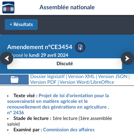
Accèder
Aller au contenu
Aller en bas de la page
Assemblée nationale
à la
page
d'accueil
< Résultats
Amendement n°CE3454
Déposé le
lundi 29 avril 2024
Discuté
Dossier législatif
Version XML
Version JSON
Version PDF
Version Word/LibreOffice
Texte visé :
Projet de loi d'orientation pour la
souveraineté en matière agricole et le
renouvellement des générations en agriculture ,
n° 2436
Stade de lecture :
1ère lecture (1ère assemblée
saisie)
Examiné par :
Commission des affaires