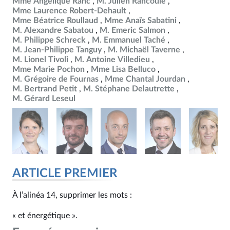
Mme Angélique Ranc
M. Julien Rancoule
Mme Laurence Robert-Dehault
Mme Béatrice Roullaud
Mme Anaïs Sabatini
M. Alexandre Sabatou
M. Emeric Salmon
M. Philippe Schreck
M. Emmanuel Taché
M. Jean-Philippe Tanguy
M. Michaël Taverne
M. Lionel Tivoli
M. Antoine Villedieu
Mme Marie Pochon
Mme Lisa Belluco
M. Grégoire de Fournas
Mme Chantal Jourdan
M. Bertrand Petit
M. Stéphane Delautrette
M. Gérard Leseul
ARTICLE PREMIER
À l’alinéa 14, supprimer les mots :
« et énergétique ».