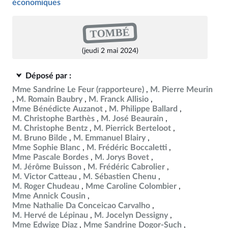
économiques
TOMBÉ
(jeudi 2 mai 2024)
Déposé par :
Mme Sandrine Le Feur
(rapporteure)
M. Pierre Meurin
M. Romain Baubry
M. Franck Allisio
Mme Bénédicte Auzanot
M. Philippe Ballard
M. Christophe Barthès
M. José Beaurain
M. Christophe Bentz
M. Pierrick Berteloot
M. Bruno Bilde
M. Emmanuel Blairy
Mme Sophie Blanc
M. Frédéric Boccaletti
Mme Pascale Bordes
M. Jorys Bovet
M. Jérôme Buisson
M. Frédéric Cabrolier
M. Victor Catteau
M. Sébastien Chenu
M. Roger Chudeau
Mme Caroline Colombier
Mme Annick Cousin
Mme Nathalie Da Conceicao Carvalho
M. Hervé de Lépinau
M. Jocelyn Dessigny
Mme Edwige Diaz
Mme Sandrine Dogor-Such