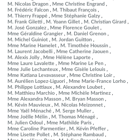
M. Nicolas Dragon
Mme Christine Engrand
M. Frédéric Falcon
M. Thibaut François
M. Thierry Frappé
Mme Stéphanie Galzy
M. Frank Giletti
M. Yoann Gillet
M. Christian Girard
M. José Gonzalez
Mme Florence Goulet
Mme Géraldine Grangier
M. Daniel Grenon
M. Michel Guiniot
M. Jordan Guitton
Mme Marine Hamelet
M. Timothée Houssin
M. Laurent Jacobelli
Mme Catherine Jaouen
M. Alexis Jolly
Mme Hélène Laporte
Mme Laure Lavalette
Mme Marine Le Pen
Mme Julie Lechanteux
Mme Gisèle Lelouis
Mme Katiana Levavasseur
Mme Christine Loir
M. Aurélien Lopez-Liguori
Mme Marie-France Lorho
M. Philippe Lottiaux
M. Alexandre Loubet
M. Matthieu Marchio
Mme Michèle Martinez
Mme Alexandra Masson
M. Bryan Masson
M. Kévin Mauvieux
M. Nicolas Meizonnet
Mme Yaël Ménaché
M. Serge Muller
Mme Joëlle Mélin
M. Thomas Ménagé
M. Julien Odoul
Mme Mathilde Paris
Mme Caroline Parmentier
M. Kévin Pfeffer
Mme Lisette Pollet
M. Stéphane Rambaud