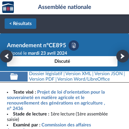
Accèder
Aller au contenu
Aller en bas de la page
Assemblée nationale
à la
page
d'accueil
< Résultats
Amendement n°CE895
Déposé le
mardi 23 avril 2024
Discuté
Dossier législatif
Version XML
Version JSON
Version PDF
Version Word/LibreOffice
Texte visé :
Projet de loi d'orientation pour la
souveraineté en matière agricole et le
renouvellement des générations en agriculture ,
n° 2436
Stade de lecture :
1ère lecture (1ère assemblée
saisie)
Examiné par :
Commission des affaires