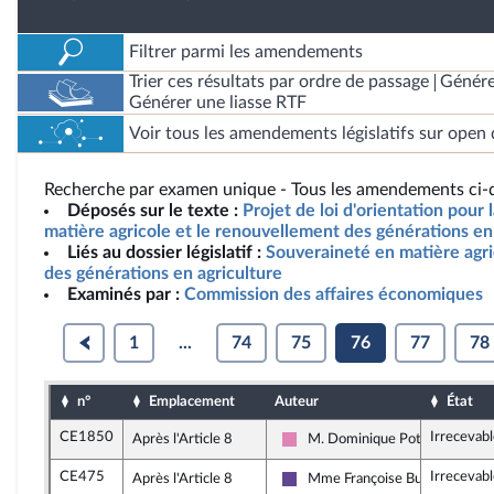
Filtrer parmi les amendements
Trier ces résultats par ordre de passage
Génére
Générer une liasse RTF
Voir tous les amendements législatifs sur open 
Recherche par examen unique - Tous les amendements ci-d
Déposés sur le texte :
Projet de loi d'orientation pour
matière agricole et le renouvellement des générations en 
Liés au dossier législatif :
Souveraineté en matière agr
des générations en agriculture
Examinés par :
Commission des affaires économiques
1
...
74
75
76
77
78
n°
Emplacement
Auteur
État
CE1850
Irrecevab
Après l'Article 8
M. Dominique Potier
Socialistes et apparentés
CE475
Irrecevab
Après l'Article 8
Mme Françoise Buffet
Renaissance