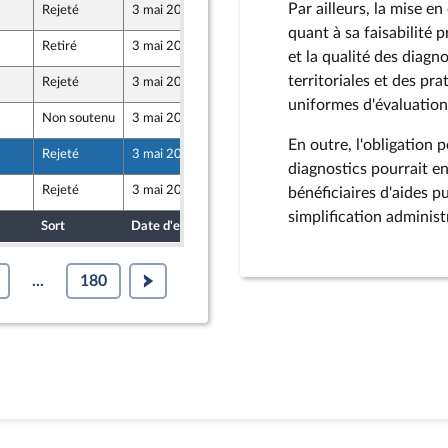
Par ailleurs, la mise e
Rejeté
3 mai 2024
24 avril 2024
quant à sa faisabilité
Retiré
3 mai 2024
12 avril 2024
et la qualité des diagn
territoriales et des pr
Rejeté
3 mai 2024
23 avril 2024
uniformes d'évaluatio
Non soutenu
3 mai 2024
23 avril 2024
En outre, l'obligation p
Rejeté
3 mai 2024
23 avril 2024
diagnostics pourrait e
Rejeté
3 mai 2024
26 avril 2024
bénéficiaires d'aides pu
simplification administr
Sort
Date d'examen
Date de dépôt
...
180