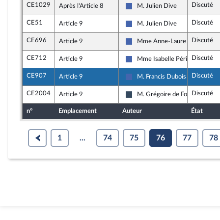
CE1029
Discuté
Après l'Article 8
M. Julien Dive
Les Républicains
CE51
Discuté
Article 9
M. Julien Dive
Les Républicains
CE696
Discuté
Article 9
Mme Anne-Laure Blin
Les Républicains
CE712
Discuté
Article 9
Mme Isabelle Périgault
Les Républicains
CE907
Discuté
Article 9
M. Francis Dubois
Les Républicains
CE2004
Discuté
Article 9
M. Grégoire de Fournas
Rassemblement National
n°
Emplacement
Auteur
État
1
...
74
75
76
77
78