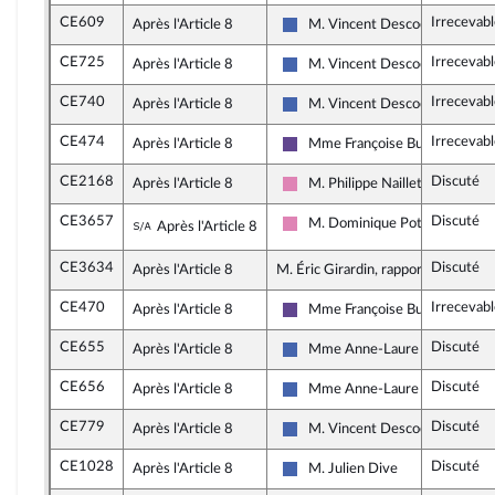
CE609
Irrecevab
Après l'Article 8
M. Vincent Descoeur
Les Républicains
CE725
Irrecevab
Après l'Article 8
M. Vincent Descoeur
Les Républicains
CE740
Irrecevab
Après l'Article 8
M. Vincent Descoeur
Les Républicains
CE474
Irrecevab
Après l'Article 8
Mme Françoise Buffet
Renaissance
CE2168
Discuté
Après l'Article 8
M. Philippe Naillet
Socialistes et apparentés
CE3657
Discuté
Sous-amendement de l'amendement n°C
M. Dominique Potier
Après l'Article 8
Socialistes et apparentés
CE3634
Discuté
Après l'Article 8
M. Éric Girardin, rapporteur
CE470
Irrecevab
Après l'Article 8
Mme Françoise Buffet
Renaissance
CE655
Discuté
Après l'Article 8
Mme Anne-Laure Blin
Les Républicains
CE656
Discuté
Après l'Article 8
Mme Anne-Laure Blin
Les Républicains
CE779
Discuté
Après l'Article 8
M. Vincent Descoeur
Les Républicains
CE1028
Discuté
Après l'Article 8
M. Julien Dive
Les Républicains