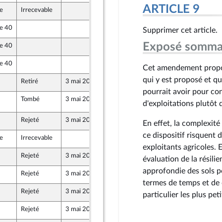
ARTICLE 9
le
Irrecevable
22 avril 2024
le 40
23 avril 2024
Supprimer cet article.
Exposé somma
le 40
23 avril 2024
le 40
19 avril 2024
Cet amendement propose
qui y est proposé et qui
Retiré
3 mai 2024
26 avril 2024
pourrait avoir pour co
Tombé
3 mai 2024
3 mai 2024
E2168
d'exploitations plutôt d
Rejeté
3 mai 2024
3 mai 2024
En effet, la complexité
ce dispositif risquent
le
Irrecevable
19 avril 2024
exploitants agricoles. E
Rejeté
3 mai 2024
23 avril 2024
évaluation de la résil
approfondie des sols p
Rejeté
3 mai 2024
23 avril 2024
termes de temps et de c
Rejeté
3 mai 2024
23 avril 2024
particulier les plus peti
Rejeté
3 mai 2024
24 avril 2024