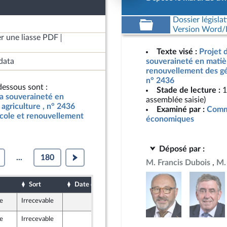
Dossier législat
Version Word/L
r une liasse PDF
Texte visé :
Projet d
data
souveraineté en matièr
renouvellement des gén
n° 2436
essous sont :
Stade de lecture :
1
 la souveraineté en
assemblée saisie)
agriculture , n° 2436
Examiné par :
Commi
icole et renouvellement
économiques
Déposé par :
...
180
M. Francis Dubois
M.
Sort
Date d'examen
Date de dépôt
le
Irrecevable
26 avril 2024
le
Irrecevable
19 avril 2024