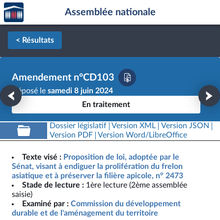
Accèder
Aller au contenu
Aller en bas de la page
Assemblée nationale
à la
page
d'accueil
< Résultats
Amendement n°CD103
Déposé le
samedi 8 juin 2024
En traitement
Dossier législatif
Version XML
Version JSON
Version PDF
Version Word/LibreOffice
Texte visé :
Proposition de loi, adoptée par le
Sénat, visant à endiguer la prolifération du frelon
asiatique et à préserver la filière apicole, n° 2473
Stade de lecture :
1ère lecture (2ème assemblée
saisie)
Examiné par :
Commission du développement
durable et de l'aménagement du territoire