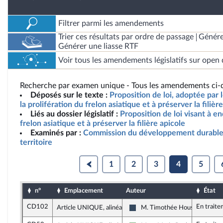
Filtrer parmi les amendements
Trier ces résultats par ordre de passage
Génére
Générer une liasse RTF
Voir tous les amendements législatifs sur open 
Recherche par examen unique - Tous les amendements ci-d
Déposés sur le texte :
Proposition de loi, adoptée par 
la prolifération du frelon asiatique et à préserver la filièr
Liés au dossier législatif :
Proposition de loi visant à en
frelon asiatique et à préserver la filière apicole
Examinés par :
Commission du développement durable
territoire
1
2
3
4
5
n°
Emplacement
Auteur
État
CD102
En trait
Article UNIQUE, alinéa 10
M. Timothée Houssin
Rassemblement National