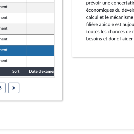
prévoir une concertati
ement
8 juin 2024
économiques du dévelo
calcul et le mécanisme 
ement
8 juin 2024
filière apicole est aujo
ement
8 juin 2024
toutes les chances de 
besoins et donc l’aider 
ement
6 juin 2024
ement
7 juin 2024
ement
7 juin 2024
Sort
Date d'examen
Date de dépôt
6