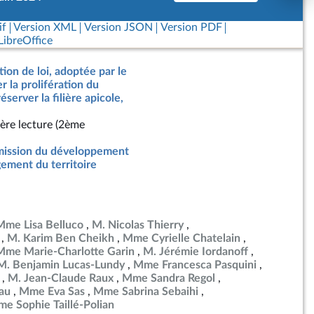
if
Version XML
Version JSON
Version PDF
ibreOffice
tion de loi, adoptée par le
r la prolifération du
éserver la filière apicole,
ère lecture (2ème
ission du développement
ement du territoire
Mme Lisa Belluco
M. Nicolas Thierry
M. Karim Ben Cheikh
Mme Cyrielle Chatelain
Mme Marie-Charlotte Garin
M. Jérémie Iordanoff
M. Benjamin Lucas-Lundy
Mme Francesca Pasquini
M. Jean-Claude Raux
Mme Sandra Regol
au
Mme Eva Sas
Mme Sabrina Sebaihi
e Sophie Taillé-Polian