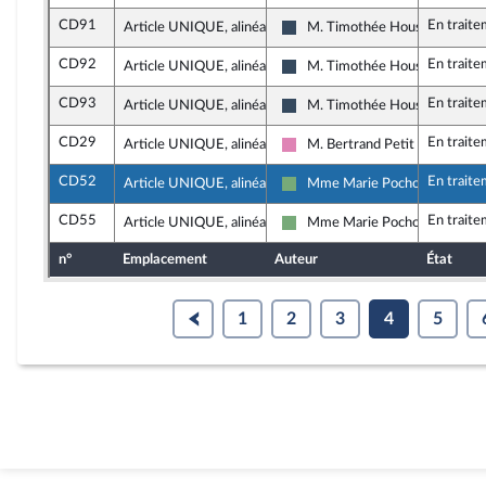
CD91
En trait
Article UNIQUE, alinéa 13
M. Timothée Houssin
Rassemblement National
CD92
En trait
Article UNIQUE, alinéa 13
M. Timothée Houssin
Rassemblement National
CD93
En trait
Article UNIQUE, alinéa 13
M. Timothée Houssin
Rassemblement National
CD29
En trait
Article UNIQUE, alinéa 14
M. Bertrand Petit
Socialistes et apparentés
CD52
En trait
Article UNIQUE, alinéa 14
Mme Marie Pochon
Écologiste - NUPES
CD55
En trait
Article UNIQUE, alinéa 14
Mme Marie Pochon
Écologiste - NUPES
n°
Emplacement
Auteur
État
1
2
3
4
5