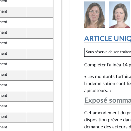
ement
7 juin 2024
ement
7 juin 2024
ement
5 juin 2024
ement
6 juin 2024
ARTICLE UNI
ement
7 juin 2024
Sous réserve de son traitem
ement
7 juin 2024
ndants)
ement
4 juin 2024
Compléter l’alinéa 14 p
ement
5 juin 2024
« Les montants forfaita
l’indemnisation sont f
ement
6 juin 2024
apiculteurs. »
ement
7 juin 2024
Exposé somma
ement
8 juin 2024
ndants)
Cet amendement du gr
ement
8 juin 2024
disposition prévue dans
ndants)
demande des acteurs de 
ement
7 juin 2024