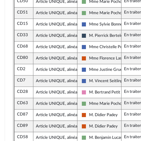
CD50
En trait
Article UNIQUE, alinéa 11
Mme Marie Pochon
Écologiste - NUPES
CD51
En trait
Article UNIQUE, alinéa 11
Mme Marie Pochon
Écologiste - NUPES
CD15
En trait
Article UNIQUE, alinéa 11
Mme Sylvie Bonnet
Les Républicains
CD33
En trait
Article UNIQUE, alinéa 11
M. Pierrick Berteloot
Rassemblement National
CD68
En trait
Article UNIQUE, alinéa 11
Mme Christelle Petex
Les Républicains
CD80
En trait
Article UNIQUE, alinéa 11
Mme Florence Lasserre
Démocrate (MoDem et Indépe
CD2
En trait
Article UNIQUE, alinéa 11
Mme Justine Gruet
Les Républicains
CD7
En trait
Article UNIQUE, alinéa 11
M. Vincent Seitlinger
Les Républicains
CD28
En trait
Article UNIQUE, alinéa 11
M. Bertrand Petit
Socialistes et apparentés
CD63
En trait
Article UNIQUE, alinéa 11
Mme Marie Pochon
Écologiste - NUPES
CD87
En trait
Article UNIQUE, alinéa 11
M. Didier Padey
Démocrate (MoDem et Indépe
CD89
En trait
Article UNIQUE, alinéa 11
M. Didier Padey
Démocrate (MoDem et Indépe
CD58
En trait
Article UNIQUE, alinéa 13
M. Benjamin Lucas-Lundy
Écologiste - NUPES