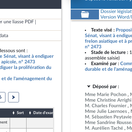
Dossier législat
Version Word/L
r une liasse PDF
Texte visé :
Proposi
data
Sénat, visant à endigue
frelon asiatique et à pr
n° 2473
essous sont :
Stade de lecture :
1
le Sénat, visant à endiguer
assemblée saisie)
e apicole, n° 2473
Examiné par :
Comm
diguer la prolifération du
durable et de l'aménag
 et de l'aménagement du
Déposé par :
Mme Marie Pochon
6
Mme Christine Arrighi
M. Charles Fournier
Mme Julie Laernoes
Sort
Date d'examen
Date de dépôt
M. Sébastien Peytavie
Mme Sandrine Rousse
ement
8 juin 2024
M. Aurélien Taché
Mm