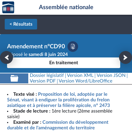
Accèder
Aller au contenu
Aller en bas de la page
Assemblée nationale
à la
page
d'accueil
< Résultats
Amendement n°CD90
Déposé le
samedi 8 juin 2024
En traitement
Dossier législatif
Version XML
Version JSON
Version PDF
Version Word/LibreOffice
Texte visé :
Proposition de loi, adoptée par le
Sénat, visant à endiguer la prolifération du frelon
asiatique et à préserver la filière apicole, n° 2473
Stade de lecture :
1ère lecture (2ème assemblée
saisie)
Examiné par :
Commission du développement
durable et de l'aménagement du territoire