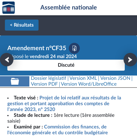
Accèder
Aller au contenu
Aller en bas de la page
Assemblée nationale
à la
page
d'accueil
< Résultats
Amendement n°CF35
Déposé le
vendredi 24 mai 2024
Discuté
Dossier législatif
Version XML
Version JSON
Version PDF
Version Word/LibreOffice
Texte visé :
Projet de loi relatif aux résultats de la
gestion et portant approbation des comptes de
l’année 2023, n° 2520
Stade de lecture :
1ère lecture (1ère assemblée
saisie)
Examiné par :
Commission des finances, de
l'économie générale et du contrôle budgétaire