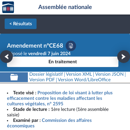
Accèder
Aller au contenu
Aller en bas de la page
Assemblée nationale
à la
page
d'accueil
< Résultats
Amendement n°CE68
Déposé le
vendredi 7 juin 2024
En traitement
Dossier législatif
Version XML
Version JSON
Version PDF
Version Word/LibreOffice
Texte visé :
Proposition de loi visant à lutter plus
efficacement contre les maladies affectant les
cultures végétales, n° 2595
Stade de lecture :
1ère lecture (1ère assemblée
saisie)
Examiné par :
Commission des affaires
économiques