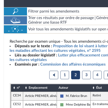
Filtrer parmi les amendements
Trier ces résultats par ordre de passage
Génére
Générer une liasse RTF
Voir tous les amendements législatifs sur open 
Recherche par examen unique - Tous les amendements ci-d
Déposés sur le texte :
Proposition de loi visant à lutt
les maladies affectant les cultures végétales, n° 2595
Liés au dossier législatif :
Lutter plus efficacement cont
les cultures végétales
Examinés par :
Commission des affaires économiques
1
2
3
4
n°
Emplacement
Auteur
État
CE34
Retiré
Article PREMIER, alinéa 5
M. Fabrice Brun
Les Républicains
CE52
En traitem
Article PREMIER, alinéa 5
Mme Delphine Batho
Écologiste - NUPES