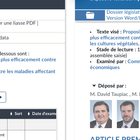
Dossier législat
Version Word/L
r une liasse PDF
Texte visé :
Proposit
data
plus efficacement cont
les cultures végétales
Stade de lecture :
1
essous sont :
assemblée saisie)
er plus efficacement contre
Examiné par :
Commi
économiques
re les maladies affectant
Déposé par :
M. David Taupiac
M. 
Sort
Date d'examen
Date de dépôt
7 juin 2024
ent
7 juin 2024