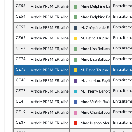
CE53
En traitem
Article PREMIER, alinéa 5
Mme Delphine Batho
Écologiste - NUPES
CE54
En traitem
Article PREMIER, alinéa 5
Mme Delphine Batho
Écologiste - NUPES
CE57
En traitem
Article PREMIER, alinéa 5
M. Grégoire de Fournas
Rassemblement National
CE62
En traitem
Article PREMIER, alinéa 5
M. David Taupiac
Libertés, Indépendants, Outre-me
CE67
En traitem
Article PREMIER, alinéa 5
Mme Lisa Belluco
Écologiste - NUPES
CE74
En traitem
Article PREMIER, alinéa 5
Mme Lisa Belluco
Écologiste - NUPES
CE75
En traitem
Article PREMIER, alinéa 5
M. David Taupiac
Libertés, Indépendants, Outre-me
CE43
En traitem
Article PREMIER, alinéa 6
M. Jean-Luc Fugit
Renaissance
CE77
En traitem
Article PREMIER, alinéa 6
M. Thierry Benoit
Horizons et apparentés
CE4
En traitem
Article PREMIER, alinéa 7
Mme Valérie Bazin-Malgras
Les Républicains
CE19
En traitem
Article PREMIER, alinéa 7
Mme Chantal Jourdan
Socialistes et apparentés
CE37
En traitem
Article PREMIER, alinéa 7
Mme Manon Meunier
La France insoumise - Nouvelle U