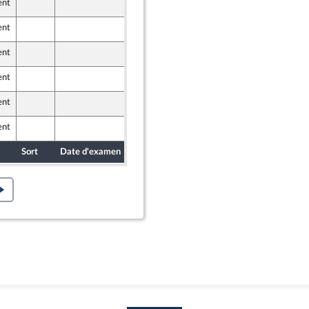
ent
7 juin 2024
ent
7 juin 2024
ent
7 juin 2024
ent
7 juin 2024
r et Territoires
ent
7 juin 2024
ent
7 juin 2024
Sort
Date d'examen
Date de dépôt