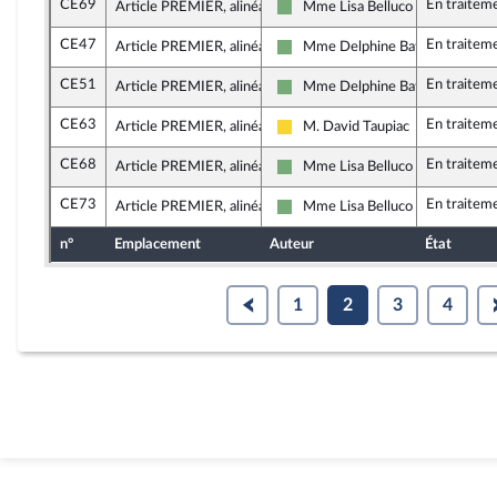
CE69
En traitem
Article PREMIER, alinéa 7
Mme Lisa Belluco
Écologiste - NUPES
CE47
En traitem
Article PREMIER, alinéa 7
Mme Delphine Batho
Écologiste - NUPES
CE51
En traitem
Article PREMIER, alinéa 7
Mme Delphine Batho
Écologiste - NUPES
CE63
En traitem
Article PREMIER, alinéa 7
M. David Taupiac
Libertés, Indépendants, Outre-me
CE68
En traitem
Article PREMIER, alinéa 7
Mme Lisa Belluco
Écologiste - NUPES
CE73
En traitem
Article PREMIER, alinéa 7
Mme Lisa Belluco
Écologiste - NUPES
n°
Emplacement
Auteur
État
1
2
3
4