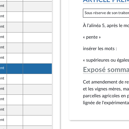
ARTICLE PRE
ent
7 juin 2024
Sous réserve de son traitem
ent
7 juin 2024
À l’alinéa 5, après le m
ent
7 juin 2024
« pente »
ent
7 juin 2024
r et Territoires
ent
7 juin 2024
insérer les mots :
ent
7 juin 2024
« supérieures ou égales
ent
7 juin 2024
Exposé somma
r et Territoires
ent
7 juin 2024
Cet amendement de repl
et les vignes mères, ma
ent
7 juin 2024
parcelles agricoles en p
ent
3 juin 2024
lignée de l'expérimenta
ent
6 juin 2024
ent
7 juin 2024
nion Populaire écologique et sociale