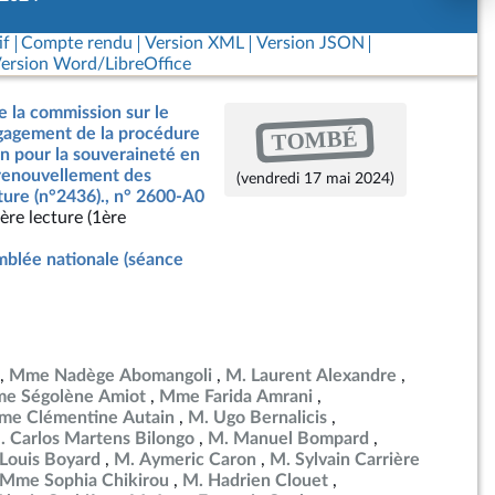
if
Compte rendu
Version XML
Version JSON
ersion Word/LibreOffice
e la commission sur le
TOMBÉ
ngagement de la procédure
on pour la souveraineté en
 renouvellement des
(vendredi 17 mai 2024)
ture (n°2436)., n° 2600-A0
ère lecture (1ère
blée nationale (séance
Mme Nadège Abomangoli
M. Laurent Alexandre
e Ségolène Amiot
Mme Farida Amrani
e Clémentine Autain
M. Ugo Bernalicis
. Carlos Martens Bilongo
M. Manuel Bompard
Louis Boyard
M. Aymeric Caron
M. Sylvain Carrière
Mme Sophia Chikirou
M. Hadrien Clouet