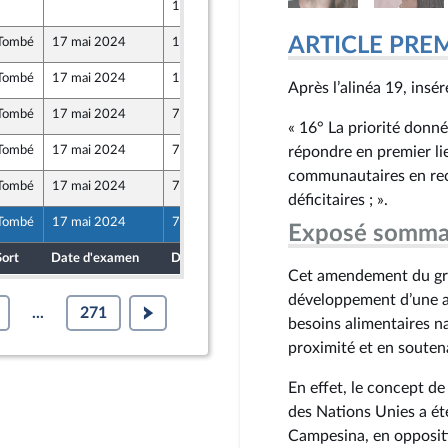
10 mai 2024
nion Populaire écologique et sociale
ARTICLE PRE
Tombé
17 mai 2024
10 mai 2024
Tombé
17 mai 2024
10 mai 2024
Après l’alinéa 19, insére
Tombé
17 mai 2024
7 mai 2024
« 16° La priorité donn
Tombé
17 mai 2024
7 mai 2024
répondre en premier li
communautaires en rech
Tombé
17 mai 2024
7 mai 2024
ne - NUPES
déficitaires ; ».
Tombé
17 mai 2024
7 mai 2024
Exposé somma
nion Populaire écologique et sociale
Sort
Date d'examen
Date de dépôt
Cet amendement du gro
développement d’une ag
...
271
besoins alimentaires 
proximité et en soutenan
En effet, le concept d
des Nations Unies a ét
Campesina, en oppositi