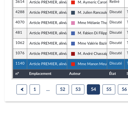
3614
Retiré
Article PREMIER, alinéa 18
M. Aymeric Caron
La France insoumise - Nouvelle U
4288
Discuté
Article PREMIER, alinéa 18
M. Julien Rancoule
Rassemblement National
4070
Discuté
Article PREMIER, alinéa 19
Mme Mélanie Thomin
Socialistes et apparentés
481
Discuté
Article PREMIER, alinéa 19
M. Fabien Di Filippo
Les Républicains
1062
Discuté
Article PREMIER, alinéa 19
Mme Valérie Bazin-Malgras
Les Républicains
1076
Discuté
Article PREMIER, alinéa 19
M. André Chassaigne
Gauche démocrate et républicai
1140
Discuté
Article PREMIER, alinéa 19
Mme Manon Meunier
La France insoumise - Nouvelle U
n°
Emplacement
Auteur
État
1
...
52
53
54
55
56