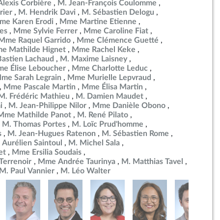
Alexis Corbière
M. Jean-François Coulomme
rier
M. Hendrik Davi
M. Sébastien Delogu
me Karen Erodi
Mme Martine Etienne
es
Mme Sylvie Ferrer
Mme Caroline Fiat
Mme Raquel Garrido
Mme Clémence Guetté
e Mathilde Hignet
Mme Rachel Keke
Bastien Lachaud
M. Maxime Laisney
e Élise Leboucher
Mme Charlotte Leduc
me Sarah Legrain
Mme Murielle Lepvraud
Mme Pascale Martin
Mme Élisa Martin
M. Frédéric Mathieu
M. Damien Maudet
i
M. Jean-Philippe Nilor
Mme Danièle Obono
Mme Mathilde Panot
M. René Pilato
M. Thomas Portes
M. Loïc Prud'homme
s
M. Jean-Hugues Ratenon
M. Sébastien Rome
 Aurélien Saintoul
M. Michel Sala
et
Mme Ersilia Soudais
errenoir
Mme Andrée Taurinya
M. Matthias Tavel
M. Paul Vannier
M. Léo Walter