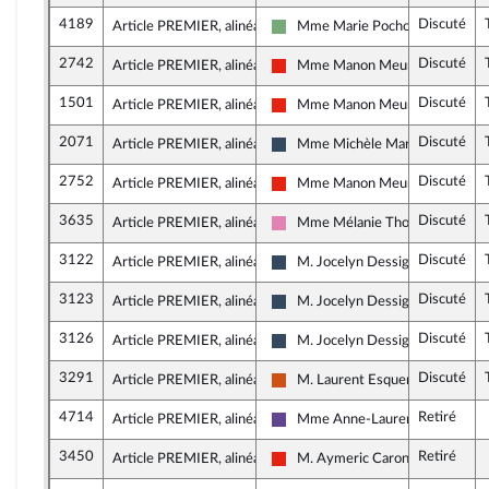
4189
Discuté
Article PREMIER, alinéa 17
Mme Marie Pochon
Écologiste - NUPES
2742
Discuté
Article PREMIER, alinéa 17
Mme Manon Meunier
La France insoumise - Nouvelle U
1501
Discuté
Article PREMIER, alinéa 17
Mme Manon Meunier
La France insoumise - Nouvelle U
2071
Discuté
Article PREMIER, alinéa 17
Mme Michèle Martinez
Rassemblement National
2752
Discuté
Article PREMIER, alinéa 17
Mme Manon Meunier
La France insoumise - Nouvelle U
3635
Discuté
Article PREMIER, alinéa 17
Mme Mélanie Thomin
Socialistes et apparentés
3122
Discuté
Article PREMIER, alinéa 17
M. Jocelyn Dessigny
Rassemblement National
3123
Discuté
Article PREMIER, alinéa 17
M. Jocelyn Dessigny
Rassemblement National
3126
Discuté
Article PREMIER, alinéa 17
M. Jocelyn Dessigny
Rassemblement National
3291
Discuté
Article PREMIER, alinéa 17
M. Laurent Esquenet-Goxes
Démocrate (MoDem et Indépend
4714
Retiré
Article PREMIER, alinéa 17
Mme Anne-Laurence Petel
Renaissance
3450
Retiré
Article PREMIER, alinéa 18
M. Aymeric Caron
La France insoumise - Nouvelle U