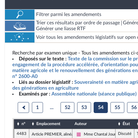
Filtrer parmi les amendements
Trier ces résultats par ordre de passage
Génére
Générer une liasse RTF
Voir tous les amendements législatifs sur open 
Recherche par examen unique - Tous les amendements ci-d
Déposés sur le texte :
Texte de la commission sur le pro
engagement de la procédure accélérée, d'orientation pou
matière agricole et le renouvellement des générations en 
n° 2600-A0
Liés au dossier législatif :
Souveraineté en matière agr
des générations en agriculture
Examinés par :
Assemblée nationale (séance publique)
1
...
52
53
54
55
56
n°
Emplacement
Auteur
État
4483
Discuté
Article PREMIER, alinéa 17
Mme Chantal Jourdan
Socialistes et apparentés