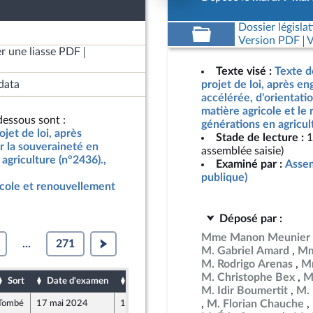
Dossier législat
Version PDF
V
r une liasse PDF
Texte visé :
Texte d
data
projet de loi, après e
accélérée, d'orientati
matière agricole et le
essous sont :
générations en agricul
jet de loi, après
Stade de lecture :
1
r la souveraineté en
assemblée saisie)
agriculture (n°2436).,
Examiné par :
Assem
publique)
icole et renouvellement
Déposé par :
Mme Manon Meunier
...
271
M. Gabriel Amard
Mm
M. Rodrigo Arenas
Mm
M. Christophe Bex
M
Sort
Date d'examen
Date de dépôt
M. Idir Boumertit
M. 
M. Florian Chauche
Tombé
17 mai 2024
10 mai 2024