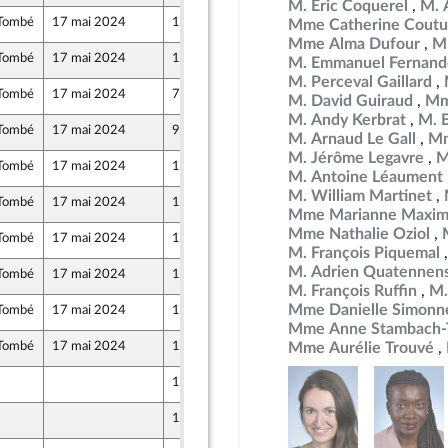
M. Éric Coquerel
M. 
Tombé
17 mai 2024
10 mai 2024
Mme Catherine Coutu
Mme Alma Dufour
M
Tombé
17 mai 2024
10 mai 2024
M. Emmanuel Fernand
nion Populaire écologique et sociale
M. Perceval Gaillard
Tombé
17 mai 2024
7 mai 2024
M. David Guiraud
Mm
nion Populaire écologique et sociale
M. Andy Kerbrat
M. 
Tombé
17 mai 2024
9 mai 2024
M. Arnaud Le Gall
Mm
M. Jérôme Legavre
M
Tombé
17 mai 2024
10 mai 2024
M. Antoine Léaument
nion Populaire écologique et sociale
M. William Martinet
Tombé
17 mai 2024
10 mai 2024
Mme Marianne Maxim
Mme Nathalie Oziol
Tombé
17 mai 2024
10 mai 2024
M. François Piquemal
M. Adrien Quatennen
Tombé
17 mai 2024
10 mai 2024
M. François Ruffin
M.
Mme Danielle Simonn
Tombé
17 mai 2024
10 mai 2024
Mme Anne Stambach-T
Tombé
17 mai 2024
10 mai 2024
Mme Aurélie Trouvé
ants)
10 mai 2024
10 mai 2024
nion Populaire écologique et sociale