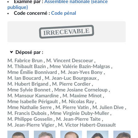
Examiné par :
Assemblée nationale (séance
publique)
Code concerné :
Code pénal
IRRECEVABLE
Déposé par :
M. Fabrice Brun
M. Vincent Descoeur
M. Thibault Bazin
Mme Valérie Bazin-Malgras
Mme Émilie Bonnivard
M. Jean-Yves Bony
M. Ian Boucard
M. Jean-Luc Bourgeaux
M. Hubert Brigand
M. Pierre Cordier
Mme Sylvie Bonnet
Mme Josiane Corneloup
M. Mansour Kamardine
M. Maxime Minot
Mme Isabelle Périgault
M. Nicolas Ray
Mme Nathalie Serre
M. Pierre Vatin
M. Julien Dive
M. Francis Dubois
Mme Virginie Duby-Muller
M. Philippe Gosselin
M. Jean-Pierre Taite
M. Jean-Pierre Vigier
M. Victor Habert-Dassault