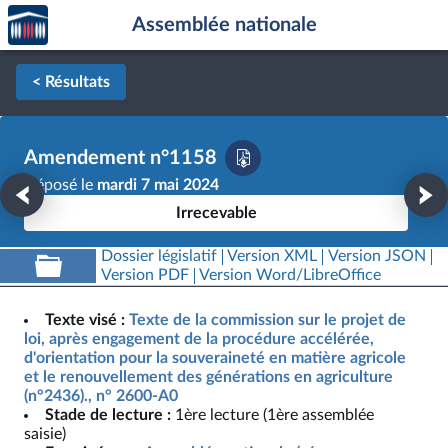
Accèder
Aller au contenu
Aller en bas de la page
Assemblée nationale
à la
page
d'accueil
< Résultats
Amendement n°1158
Déposé le
mardi 7 mai 2024
Irrecevable
Dossier législatif
Version XML
Version JSON
Version PDF
Version Word/LibreOffice
Texte visé :
Texte de la commission sur le projet de
loi, après engagement de la procédure accélérée,
d'orientation pour la souveraineté en matière agricole
et le renouvellement des générations en agriculture
(n°2436)., n° 2600-A0
Stade de lecture :
1ère lecture (1ère assemblée
saisie)