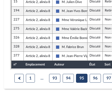
15
Discuté
Reti
Article 2, alinéa 8
M. Julien Dive
Les Républicains
194
Discuté
Reti
Article 2, alinéa 8
M. Jean-Yves Bony
Les Républicains
227
Discuté
Non 
Article 2, alinéa 8
Mme Véronique Louwagie
Les Républicains
275
Discuté
Non 
Article 2, alinéa 8
Mme Valérie Bazin-Malgras
Les Républicains
326
Discuté
Non 
Article 2, alinéa 8
Mme Émilie Bonnivard
Les Républicains
328
Discuté
Non 
Article 2, alinéa 8
M. Fabrice Brun
Les Républicains
377
Discuté
Non 
Article 2, alinéa 8
M. Jean-Pierre Vigier
Les Républicains
n°
Emplacement
Auteur
État
Sort
1
...
93
94
95
96
97