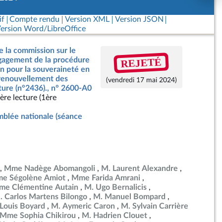
if
Compte rendu
Version XML
Version JSON
ersion Word/LibreOffice
e la commission sur le
REJETÉ
ngagement de la procédure
on pour la souveraineté en
 renouvellement des
(vendredi 17 mai 2024)
ture (n°2436)., n° 2600-A0
ère lecture (1ère
blée nationale (séance
Mme Nadège Abomangoli
M. Laurent Alexandre
e Ségolène Amiot
Mme Farida Amrani
e Clémentine Autain
M. Ugo Bernalicis
. Carlos Martens Bilongo
M. Manuel Bompard
Louis Boyard
M. Aymeric Caron
M. Sylvain Carrière
Mme Sophia Chikirou
M. Hadrien Clouet