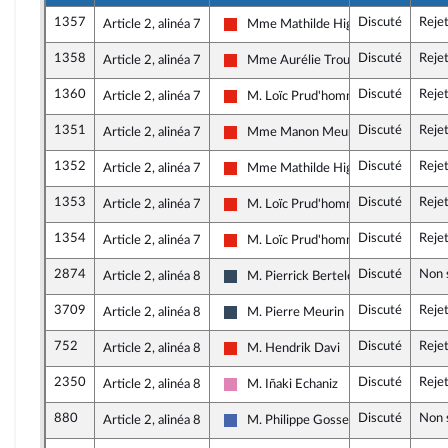
1357
Discuté
Reje
Article 2, alinéa 7
Mme Mathilde Hignet
La France insoumise - Nouvelle Union 
1358
Discuté
Reje
Article 2, alinéa 7
Mme Aurélie Trouvé
La France insoumise - Nouvelle Union 
1360
Discuté
Reje
Article 2, alinéa 7
M. Loïc Prud'homme
La France insoumise - Nouvelle Union 
1351
Discuté
Reje
Article 2, alinéa 7
Mme Manon Meunier
La France insoumise - Nouvelle Union 
1352
Discuté
Reje
Article 2, alinéa 7
Mme Mathilde Hignet
La France insoumise - Nouvelle Union 
1353
Discuté
Reje
Article 2, alinéa 7
M. Loïc Prud'homme
La France insoumise - Nouvelle Union 
1354
Discuté
Reje
Article 2, alinéa 7
M. Loïc Prud'homme
La France insoumise - Nouvelle Union 
2874
Discuté
Non 
Article 2, alinéa 8
M. Pierrick Berteloot
Rassemblement National
3709
Discuté
Reje
Article 2, alinéa 8
M. Pierre Meurin
Rassemblement National
752
Discuté
Reje
Article 2, alinéa 8
M. Hendrik Davi
La France insoumise - Nouvelle Union 
2350
Discuté
Reje
Article 2, alinéa 8
M. Iñaki Echaniz
Socialistes et apparentés
880
Discuté
Non 
Article 2, alinéa 8
M. Philippe Gosselin
Les Républicains