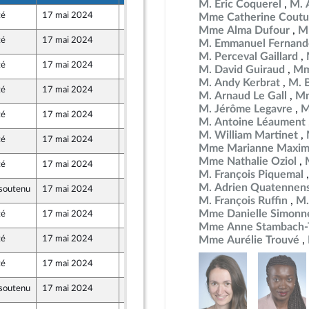
M. Éric Coquerel
M. 
té
17 mai 2024
7 mai 2024
Mme Catherine Coutu
Populaire écologique et sociale
Mme Alma Dufour
M
té
17 mai 2024
7 mai 2024
M. Emmanuel Fernand
Populaire écologique et sociale
M. Perceval Gaillard
té
17 mai 2024
7 mai 2024
M. David Guiraud
Mm
Populaire écologique et sociale
M. Andy Kerbrat
M. 
té
17 mai 2024
7 mai 2024
M. Arnaud Le Gall
Mm
Populaire écologique et sociale
M. Jérôme Legavre
M
té
17 mai 2024
7 mai 2024
M. Antoine Léaument
Populaire écologique et sociale
M. William Martinet
té
17 mai 2024
7 mai 2024
Populaire écologique et sociale
Mme Marianne Maxim
Mme Nathalie Oziol
té
17 mai 2024
7 mai 2024
Populaire écologique et sociale
M. François Piquemal
M. Adrien Quatennen
soutenu
17 mai 2024
10 mai 2024
M. François Ruffin
M.
Mme Danielle Simonn
té
17 mai 2024
10 mai 2024
Mme Anne Stambach-T
té
17 mai 2024
7 mai 2024
Mme Aurélie Trouvé
Populaire écologique et sociale
té
17 mai 2024
9 mai 2024
soutenu
17 mai 2024
7 mai 2024