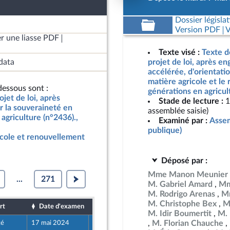
Dossier législat
Version PDF
V
r une liasse PDF
Texte visé :
Texte d
data
projet de loi, après e
accélérée, d'orientati
matière agricole et le
essous sont :
générations en agricul
jet de loi, après
Stade de lecture :
1
r la souveraineté en
assemblée saisie)
agriculture (n°2436).,
Examiné par :
Assem
publique)
icole et renouvellement
Déposé par :
Mme Manon Meunier
...
271
M. Gabriel Amard
Mm
M. Rodrigo Arenas
Mm
M. Christophe Bex
M
rt
Date d'examen
Date de dépôt
M. Idir Boumertit
M. 
M. Florian Chauche
té
17 mai 2024
7 mai 2024
Populaire écologique et sociale