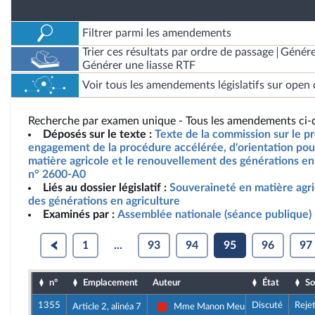
Filtrer parmi les amendements
Trier ces résultats par ordre de passage
Génére
Générer une liasse RTF
Voir tous les amendements législatifs sur open 
Recherche par examen unique - Tous les amendements ci-d
Déposés sur le texte :
Texte de la commission sur le pro
engagement de la procédure accélérée, d'orientation pou
matière agricole et le renouvellement des générations en 
n° 2600-A0
Liés au dossier législatif :
Souveraineté en matière agr
des générations en agriculture
Examinés par :
Assemblée nationale (séance publique)
1
...
93
94
95
96
97
n°
Emplacement
Auteur
État
So
1355
Discuté
Reje
Article 2, alinéa 7
Mme Manon Meunier
La France insoumise - Nouvelle Union 