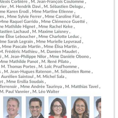
Alexis Corbière
M. Jean-François Coulomme
rier
M. Hendrik Davi
M. Sébastien Delogu
me Karen Erodi
Mme Martine Etienne
es
Mme Sylvie Ferrer
Mme Caroline Fiat
Mme Raquel Garrido
Mme Clémence Guetté
e Mathilde Hignet
Mme Rachel Keke
Bastien Lachaud
M. Maxime Laisney
e Élise Leboucher
Mme Charlotte Leduc
me Sarah Legrain
Mme Murielle Lepvraud
Mme Pascale Martin
Mme Élisa Martin
M. Frédéric Mathieu
M. Damien Maudet
i
M. Jean-Philippe Nilor
Mme Danièle Obono
Mme Mathilde Panot
M. René Pilato
M. Thomas Portes
M. Loïc Prud'homme
s
M. Jean-Hugues Ratenon
M. Sébastien Rome
 Aurélien Saintoul
M. Michel Sala
et
Mme Ersilia Soudais
errenoir
Mme Andrée Taurinya
M. Matthias Tavel
M. Paul Vannier
M. Léo Walter