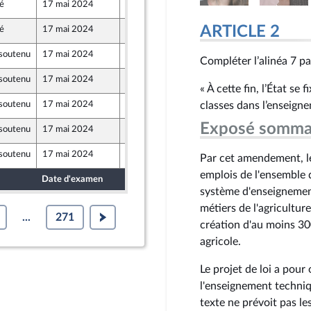
ré
17 mai 2024
6 mai 2024
ARTICLE 2
ré
17 mai 2024
7 mai 2024
soutenu
17 mai 2024
7 mai 2024
Compléter l’alinéa 7 pa
soutenu
17 mai 2024
7 mai 2024
« À cette fin, l’État se
soutenu
17 mai 2024
7 mai 2024
classes dans l’enseigne
Exposé somma
soutenu
17 mai 2024
7 mai 2024
soutenu
17 mai 2024
7 mai 2024
Par cet amendement, l
emplois de l'ensemble 
Date d'examen
Date de dépôt
système d'enseignemen
métiers de l'agriculture
...
271
création d'au moins 30
agricole.
Le projet de loi a pou
l'enseignement techniq
texte ne prévoit pas l